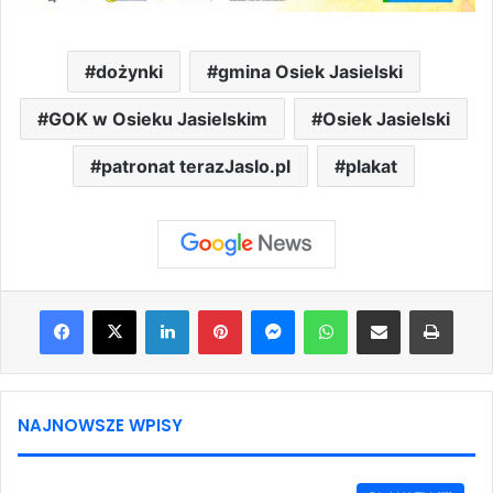
dożynki
gmina Osiek Jasielski
GOK w Osieku Jasielskim
Osiek Jasielski
patronat terazJaslo.pl
plakat
Facebook
X
LinkedIn
Pinterest
Messenger
WhatsApp
Share via Email
Print
NAJNOWSZE WPISY