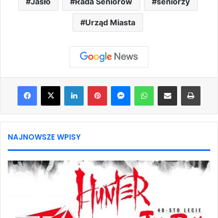
Jasło
Rada Seniorów
seniorzy
Urząd Miasta
Facebook
X
LinkedIn
Pinterest
Messenger
WhatsApp
Share via Email
Print
NAJNOWSZE WPISY