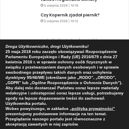
5 sierpnia 2026 | 10:16
Czy Kopernik zjadał piernik?
5 sierpnia 2026 | 10:12
Zaćmienie Słońca i Perseidy. Dwa
niesamowite zjawiska astronomiczne
Droga Użytkowniczko, drogi Użytkowniku!
25 maja 2018 roku zaczęło obowiązywać Rozporządzenie
w ciągu jednego dnia!
Parlamentu Europejskiego i Rady (UE) 2016/679 z dnia 27
3 sierpnia 2026 | 15:39
kwietnia 2016 r. w sprawie ochrony osób fizycznych w
związku z przetwarzaniem danych osobowych i w sprawie
swobodnego przepływu takich danych oraz uchylenia
dyrektywy 95/46/WE (określane jako „RODO”, „ORODO”,
Facebook
X
YouTube
„GDPR” lub „Ogólne Rozporządzenie o Ochronie Danych”).
Aby dalej móc dostarczać Państwu coraz lepsze materiały
redakcyjne i udostępniać coraz lepsze usługi, potrzebujemy
zgody na lepsze dopasowanie treści do zachowań
Użytkownika portalu.
Wobec powyższego, w zakładce
„polityka prywatności
”
2009 - 2026 © Wszelkie prawa zastrzeżone
prezentujemy podstawowe informacje na ten temat.
Przeglądanie naszego portalu jest równoznaczne z
O NAS
REDAKCJA
POLITYKA PRYWATNOŚCI
akceptacją zawartych w niej zapisów.