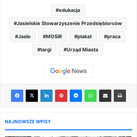
edukacja
Jasielskie Stowarzyszenie Przedsiębiorców
Jasło
MOSiR
plakat
praca
targi
Urząd Miasta
Facebook
X
LinkedIn
Pinterest
Messenger
WhatsApp
Share via Email
Print
NAJNOWSZE WPISY