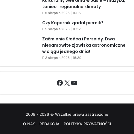
Kulturalny weekend w Jaśle – muzyka,
taniec i regionalne klimaty
5 sierpnia 2026 | 10:16
Czy Kopernik zjadał piernik?
5 sierpnia 2026 | 10:12
Zaćmienie Słońca i Perseidy. Dwa
niesamowite zjawiska astronomiczne
w ciągu jednego dnia!
3 sierpnia 2026 | 15:39
Facebook
X
YouTube
2009 - 2026 © Wszelkie prawa zastrzeżone
O NAS
REDAKCJA
POLITYKA PRYWATNOŚCI