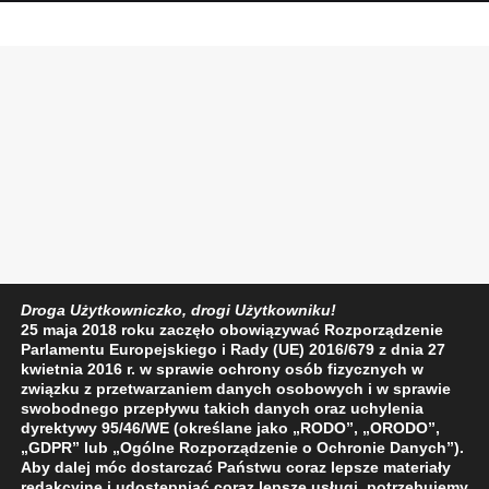
Droga Użytkowniczko, drogi Użytkowniku!
25 maja 2018 roku zaczęło obowiązywać Rozporządzenie
Parlamentu Europejskiego i Rady (UE) 2016/679 z dnia 27
kwietnia 2016 r. w sprawie ochrony osób fizycznych w
związku z przetwarzaniem danych osobowych i w sprawie
swobodnego przepływu takich danych oraz uchylenia
dyrektywy 95/46/WE (określane jako „RODO”, „ORODO”,
„GDPR” lub „Ogólne Rozporządzenie o Ochronie Danych”).
Aby dalej móc dostarczać Państwu coraz lepsze materiały
redakcyjne i udostępniać coraz lepsze usługi, potrzebujemy