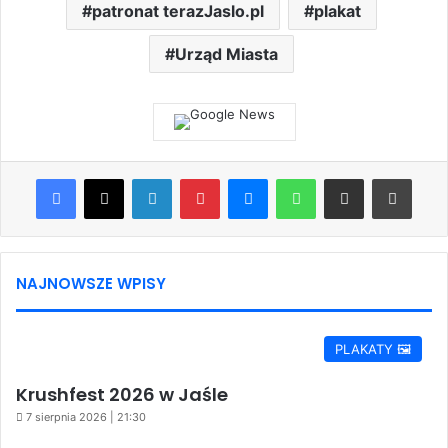
patronat terazJaslo.pl
plakat
Urząd Miasta
Facebook
X
LinkedIn
Pinterest
Messenger
WhatsApp
Share via Email
Print
NAJNOWSZE WPISY
PLAKATY 🖼️
Krushfest 2026 w Jaśle
7 sierpnia 2026 | 21:30