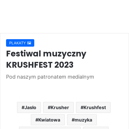
PLAKATY 🖼️
Festiwal muzyczny
KRUSHFEST 2023
Pod naszym patronatem medialnym
Jasło
Krusher
Krushfest
Kwiatowa
muzyka