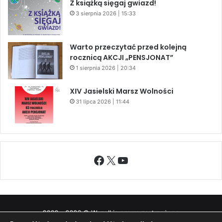
Z książką sięgaj gwiazd!
3 sierpnia 2026 | 15:33
Warto przeczytać przed kolejną
rocznicą AKCJI „PENSJONAT”
1 sierpnia 2026 | 20:34
XIV Jasielski Marsz Wolności
31 lipca 2026 | 11:44
Facebook
X
YouTube
2009 - 2026 © Wszelkie prawa zastrzeżone