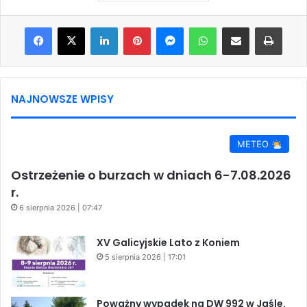
Facebook
X
LinkedIn
Pinterest
Messenger
WhatsApp
Share via Email
Print
NAJNOWSZE WPISY
METEO
Ostrzeżenie o burzach w dniach 6-7.08.2026
r.
6 sierpnia 2026 | 07:47
XV Galicyjskie Lato z Koniem
5 sierpnia 2026 | 17:01
Poważny wypadek na DW 992 w Jaśle.