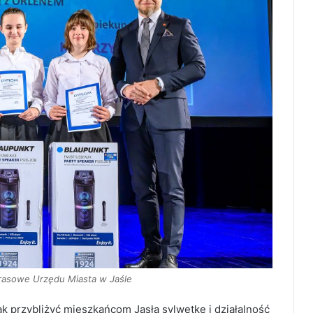
prasowe Urzędu Miasta w Jaśle
ak przybliżyć mieszkańcom Jasła sylwetkę i działalność