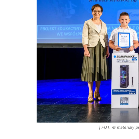
| FOT. © materiały 