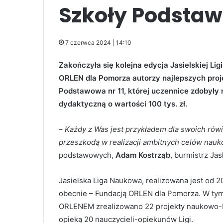
Szkoły Podstawo
7 czerwca 2024 | 14:10
Zakończyła się kolejna edycja Jasielskiej Li
ORLEN dla Pomorza autorzy najlepszych proj
Podstawowa nr 11, której uczennice zdobył
dydaktyczną o wartości 100 tys. zł.
–
Każdy z Was jest przykładem dla swoich rówi
przeszkodą w realizacji ambitnych celów nau
podstawowych,
Adam Kostrząb
, burmistrz Jas
Jasielska Liga Naukowa, realizowana jest od 
obecnie – Fundacją ORLEN dla Pomorza. W tym
ORLENEM zrealizowano 22 projekty naukowo-b
opieką 20 nauczycieli-opiekunów Ligi.