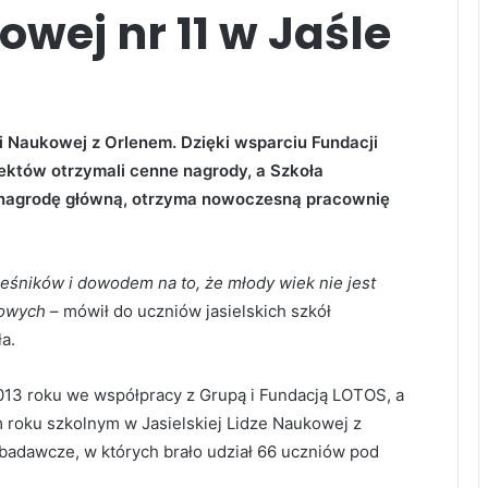
wej nr 11 w Jaśle
gii Naukowej z Orlenem. Dzięki wsparciu Fundacji
ektów otrzymali cenne nagrody, a Szkoła
y nagrodę główną, otrzyma nowoczesną pracownię
eśników i dowodem na to, że młody wiek nie jest
kowych
– mówił do uczniów jasielskich szkół
ła.
2013 roku we współpracy z Grupą i Fundacją LOTOS, a
 roku szkolnym w Jasielskiej Lidze Naukowej z
adawcze, w których brało udział 66 uczniów pod