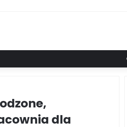
rodzone,
acownia dla