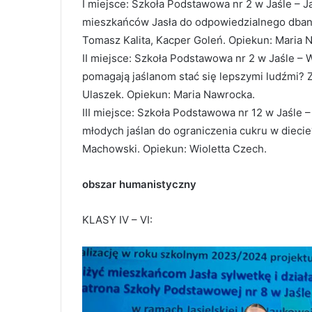
I miejsce: Szkoła Podstawowa nr 2 w Jaśle – J
mieszkańców Jasła do odpowiedzialnego dbani
Tomasz Kalita, Kacper Goleń. Opiekun: Maria 
II miejsce: Szkoła Podstawowa nr 2 w Jaśle – W
pomagają jaślanom stać się lepszymi ludźmi? 
Ulaszek. Opiekun: Maria Nawrocka.
III miejsce: Szkoła Podstawowa nr 12 w Jaśle
młodych jaślan do ograniczenia cukru w diecie
Machowski. Opiekun: Wioletta Czech.
obszar humanistyczny
KLASY IV – VI: