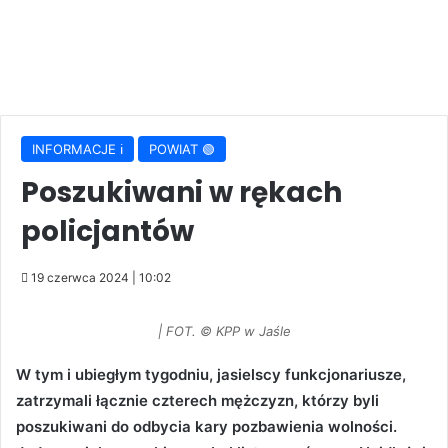
INFORMACJE ℹ️
POWIAT 🟢
Poszukiwani w rękach
policjantów
19 czerwca 2024 | 10:02
| FOT. © KPP w Jaśle
W tym i ubiegłym tygodniu, jasielscy funkcjonariusze,
zatrzymali łącznie czterech mężczyzn, którzy byli
poszukiwani do odbycia kary pozbawienia wolności.