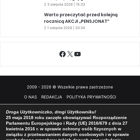
3 sierpnia 2026 | 15:33
Warto przeczytać przed kolejną
rocznicą AKCJI „PENSJONAT”
1 sierpnia 2026 | 20:34
Facebook
X
YouTube
2009 - 2026 © Wszelkie prawa zastrzeżone
O NAS
REDAKCJA
POLITYKA PRYWATNOŚCI
Droga Użytkowniczko, drogi Użytkowniku!
25 maja 2018 roku zaczęło obowiązywać Rozporządzenie
Parlamentu Europejskiego i Rady (UE) 2016/679 z dnia 27
kwietnia 2016 r. w sprawie ochrony osób fizycznych w
związku z przetwarzaniem danych osobowych i w sprawie