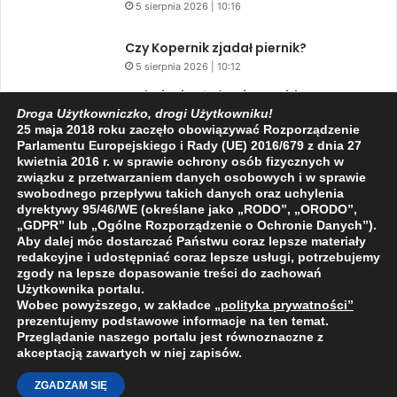
5 sierpnia 2026 | 10:16
Czy Kopernik zjadał piernik?
5 sierpnia 2026 | 10:12
Zaćmienie Słońca i Perseidy. Dwa
niesamowite zjawiska astronomiczne
Droga Użytkowniczko, drogi Użytkowniku!
25 maja 2018 roku zaczęło obowiązywać Rozporządzenie
w ciągu jednego dnia!
Parlamentu Europejskiego i Rady (UE) 2016/679 z dnia 27
3 sierpnia 2026 | 15:39
kwietnia 2016 r. w sprawie ochrony osób fizycznych w
związku z przetwarzaniem danych osobowych i w sprawie
swobodnego przepływu takich danych oraz uchylenia
dyrektywy 95/46/WE (określane jako „RODO”, „ORODO”,
Facebook
X
YouTube
„GDPR” lub „Ogólne Rozporządzenie o Ochronie Danych”).
Aby dalej móc dostarczać Państwu coraz lepsze materiały
redakcyjne i udostępniać coraz lepsze usługi, potrzebujemy
zgody na lepsze dopasowanie treści do zachowań
Użytkownika portalu.
Wobec powyższego, w zakładce
„polityka prywatności
”
2009 - 2026 © Wszelkie prawa zastrzeżone
prezentujemy podstawowe informacje na ten temat.
Przeglądanie naszego portalu jest równoznaczne z
O NAS
REDAKCJA
POLITYKA PRYWATNOŚCI
akceptacją zawartych w niej zapisów.
ZGADZAM SIĘ