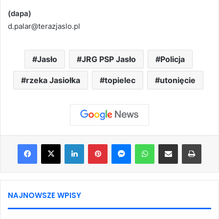
(dapa)
d.palar@terazjaslo.pl
Jasło
JRG PSP Jasło
Policja
rzeka Jasiołka
topielec
utonięcie
Facebook
X
LinkedIn
Pinterest
Messenger
WhatsApp
Share via Email
Print
NAJNOWSZE WPISY