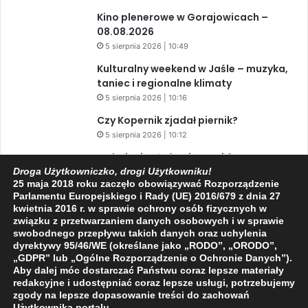
Kino plenerowe w Gorajowicach –
08.08.2026
5 sierpnia 2026 | 10:49
Kulturalny weekend w Jaśle – muzyka,
taniec i regionalne klimaty
5 sierpnia 2026 | 10:16
Czy Kopernik zjadał piernik?
5 sierpnia 2026 | 10:12
Zaćmienie Słońca i Perseidy. Dwa
niesamowite zjawiska astronomiczne
Droga Użytkowniczko, drogi Użytkowniku!
25 maja 2018 roku zaczęło obowiązywać Rozporządzenie
w ciągu jednego dnia!
Parlamentu Europejskiego i Rady (UE) 2016/679 z dnia 27
3 sierpnia 2026 | 15:39
kwietnia 2016 r. w sprawie ochrony osób fizycznych w
związku z przetwarzaniem danych osobowych i w sprawie
swobodnego przepływu takich danych oraz uchylenia
dyrektywy 95/46/WE (określane jako „RODO”, „ORODO”,
Facebook
X
YouTube
„GDPR” lub „Ogólne Rozporządzenie o Ochronie Danych”).
Aby dalej móc dostarczać Państwu coraz lepsze materiały
redakcyjne i udostępniać coraz lepsze usługi, potrzebujemy
zgody na lepsze dopasowanie treści do zachowań
Użytkownika portalu.