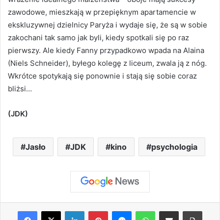
zawodowe, mieszkają w przepięknym apartamencie w
ekskluzywnej dzielnicy Paryża i wydaje się, że są w sobie
zakochani tak samo jak byli, kiedy spotkali się po raz
pierwszy. Ale kiedy Fanny przypadkowo wpada na Alaina
(Niels Schneider), byłego kolegę z liceum, zwala ją z nóg.
Wkrótce spotykają się ponownie i stają się sobie coraz
bliżsi…
(JDK)
Jasło
JDK
kino
psychologia
Facebook
X
LinkedIn
Pinterest
Messenger
WhatsApp
Share via Email
Print