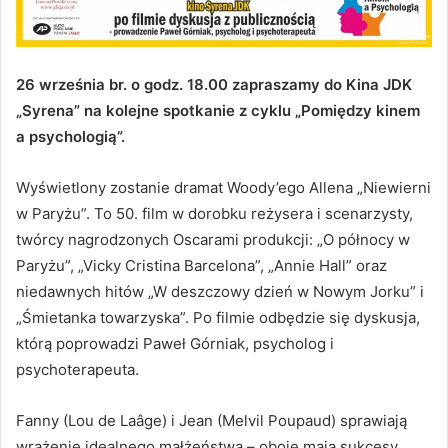
26 września br. o godz. 18.00 zapraszamy do Kina JDK
„Syrena” na kolejne spotkanie z cyklu „Pomiędzy kinem
a psychologią”.
Wyświetlony zostanie dramat Woody’ego Allena „Niewierni
w Paryżu”. To 50. film w dorobku reżysera i scenarzysty,
twórcy nagrodzonych Oscarami produkcji: „O północy w
Paryżu”, „Vicky Cristina Barcelona”, „Annie Hall” oraz
niedawnych hitów „W deszczowy dzień w Nowym Jorku” i
„Śmietanka towarzyska”. Po filmie odbędzie się dyskusja,
którą poprowadzi Paweł Górniak, psycholog i
psychoterapeuta.
Fanny (Lou de Laâge) i Jean (Melvil Poupaud) sprawiają
wrażenie idealnego małżeństwa – oboje mają sukcesy