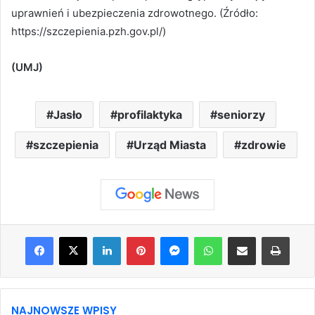
uprawnień i ubezpieczenia zdrowotnego. (Źródło:
https://szczepienia.pzh.gov.pl/)
(UMJ)
Jasło
profilaktyka
seniorzy
szczepienia
Urząd Miasta
zdrowie
Facebook
X
LinkedIn
Pinterest
Messenger
WhatsApp
Share via Email
Print
NAJNOWSZE WPISY