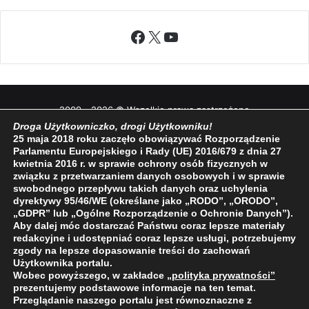
Facebook
X
YouTube
2009 - 2026 © Wszelkie prawa zastrzeżone
Droga Użytkowniczko, drogi Użytkowniku!
O NAS
REDAKCJA
POLITYKA PRYWATNOŚCI
25 maja 2018 roku zaczęło obowiązywać Rozporządzenie
Parlamentu Europejskiego i Rady (UE) 2016/679 z dnia 27
kwietnia 2016 r. w sprawie ochrony osób fizycznych w
związku z przetwarzaniem danych osobowych i w sprawie
swobodnego przepływu takich danych oraz uchylenia
dyrektywy 95/46/WE (określane jako „RODO”, „ORODO”,
„GDPR” lub „Ogólne Rozporządzenie o Ochronie Danych”).
Aby dalej móc dostarczać Państwu coraz lepsze materiały
redakcyjne i udostępniać coraz lepsze usługi, potrzebujemy
zgody na lepsze dopasowanie treści do zachowań
Użytkownika portalu.
Wobec powyższego, w zakładce
„polityka prywatności
”
prezentujemy podstawowe informacje na ten temat.
Przeglądanie naszego portalu jest równoznaczne z