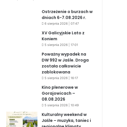
Ostrzeżenie o burzach w
dniach 6-7.08.2026 r.
6 sierpnia 2026 | 07:47
XV Galicyjskie Lato z
Koniem
5 sierpnia 2026 | 17:01
Poważny wypadek na
DW 992 w Jaśle. Droga
została całkowicie
zablokowana
5 sierpnia 2026 | 16:17
Kino plenerowe w
Gorajowicach –
08.08.2026
5 sierpnia 2026 | 10:49
Kulturalny weekend w
Jaśle – muzyka, taniec i
regionalne klimaty