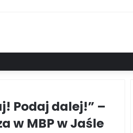
j! Podaj dalej!” –
za w MBP w Jaśle