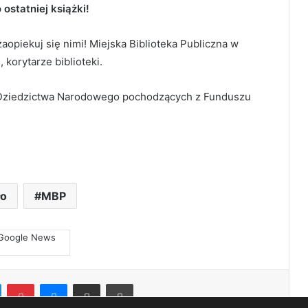
 ostatniej książki!
 zaopiekuj się nimi! Miejska Biblioteka Publiczna w
, korytarze biblioteki.
i Dziedzictwa Narodowego pochodzących z Funduszu
ło
MBP
LinkedIn
Pinterest
Messenger
Share via Email
Print