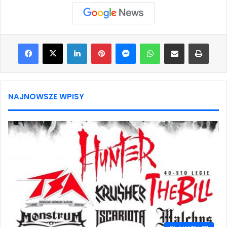
Facebook
X
LinkedIn
Pinterest
Messenger
WhatsApp
Share via Email
Print
NAJNOWSZE WPISY