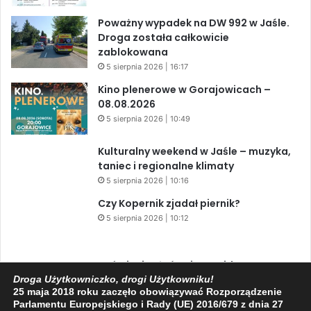
Poważny wypadek na DW 992 w Jaśle.
Droga została całkowicie
zablokowana
5 sierpnia 2026 | 16:17
Kino plenerowe w Gorajowicach –
08.08.2026
5 sierpnia 2026 | 10:49
Kulturalny weekend w Jaśle – muzyka,
taniec i regionalne klimaty
5 sierpnia 2026 | 10:16
Czy Kopernik zjadał piernik?
5 sierpnia 2026 | 10:12
Zaćmienie Słońca i Perseidy. Dwa
niesamowite zjawiska astronomiczne
Droga Użytkowniczko, drogi Użytkowniku!
25 maja 2018 roku zaczęło obowiązywać Rozporządzenie
w ciągu jednego dnia!
Parlamentu Europejskiego i Rady (UE) 2016/679 z dnia 27
3 sierpnia 2026 | 15:39