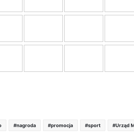
o
nagroda
promocja
sport
Urząd M