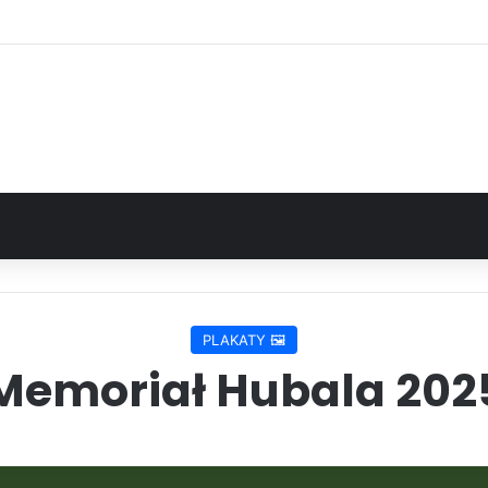
PLAKATY 🖼️
Memoriał Hubala 202