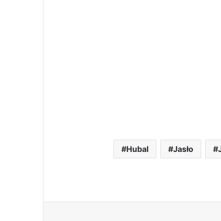
Hubal
Jasło