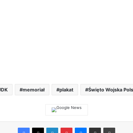
JDK
memoriał
plakat
Święto Wojska Pol
Facebook
X
LinkedIn
Pinterest
Messenger
Share via Email
Print