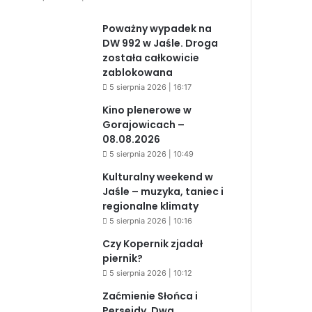
Poważny wypadek na
DW 992 w Jaśle. Droga
została całkowicie
zablokowana
5 sierpnia 2026 | 16:17
Kino plenerowe w
Gorajowicach –
08.08.2026
5 sierpnia 2026 | 10:49
Kulturalny weekend w
Jaśle – muzyka, taniec i
regionalne klimaty
5 sierpnia 2026 | 10:16
Czy Kopernik zjadał
piernik?
5 sierpnia 2026 | 10:12
Zaćmienie Słońca i
Perseidy. Dwa