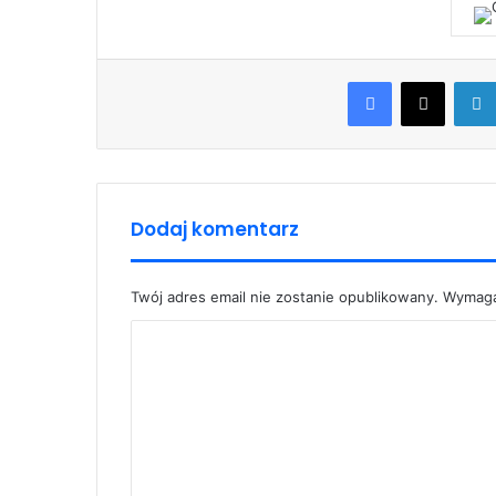
Facebook
X
Dodaj komentarz
Twój adres email nie zostanie opublikowany.
Wymaga
K
o
m
e
n