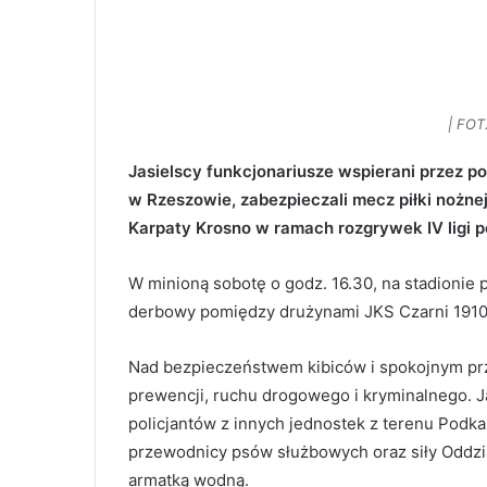
| FOT
Jasielscy funkcjonariusze wspierani przez pol
w Rzeszowie, zabezpieczali mecz piłki nożne
Karpaty Krosno w ramach rozgrywek IV ligi p
W minioną sobotę o godz. 16.30, na stadionie p
derbowy pomiędzy drużynami JKS Czarni 1910 
Nad bezpieczeństwem kibiców i spokojnym prze
prewencji, ruchu drogowego i kryminalnego. Ja
policjantów z innych jednostek z terenu Podkar
przewodnicy psów służbowych oraz siły Oddzia
armatką wodną.