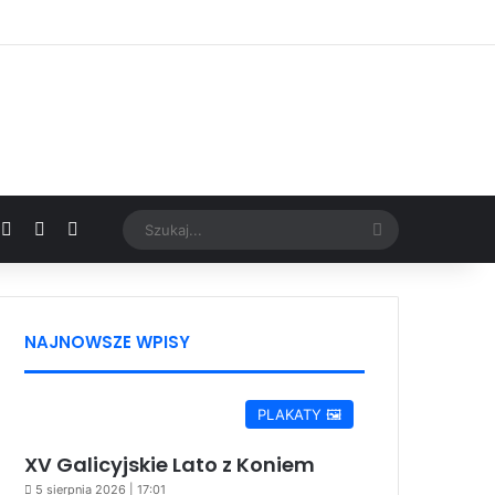
Facebook
X
YouTube
Google News
Szukaj...
NAJNOWSZE WPISY
PLAKATY 🖼️
XV Galicyjskie Lato z Koniem
5 sierpnia 2026 | 17:01