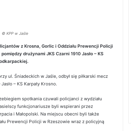
. © KPP w Jaśle
icjantów z Krosna, Gorlic i Oddziału Prewencji Policji
j pomiędzy drużynami JKS Czarni 1910 Jasło – KS
odkarpackiej.
rzy ul. Śniadeckich w Jaśle, odbył się piłkarski mecz
Jasło – KS Karpaty Krosno.
biegiem spotkania czuwali policjanci z wydziału
sielscy funkcjonariusze byli wspierani przez
pacia i Małopolski. Na miejscu obecni byli także
łu Prewencji Policji w Rzeszowie wraz z policyjną