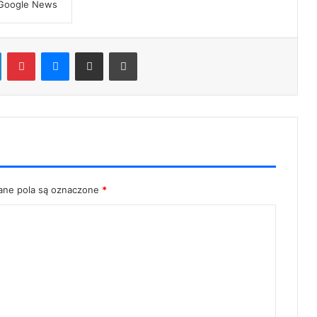
LinkedIn
Pinterest
Messenger
Share via Email
Print
ne pola są oznaczone
*