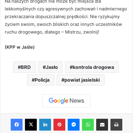
Na naszych drogach nie może być miejsca dla
lekkomyślnych czy agresywnych zachowań i nadmiernego
przekraczania dopuszczalnej prędkości. Nie ryzykujmy
życiem swoim, swoich bliskich oraz innych uczestników
ruchu drogowego, dlatego – Mistrzu, zwolnij!
(KPP w Jaśle)
BRD
Jasło
kontrola drogowa
Policja
powiat jasielski
Facebook
X
LinkedIn
Pinterest
Messenger
WhatsApp
Share via Email
Print