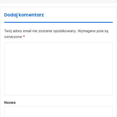
Dodaj komentarz
Twój adres email nie zostanie opublikowany.
Wymagane pola są
oznaczone
*
K
o
m
e
n
t
a
r
Nazwa
z
*