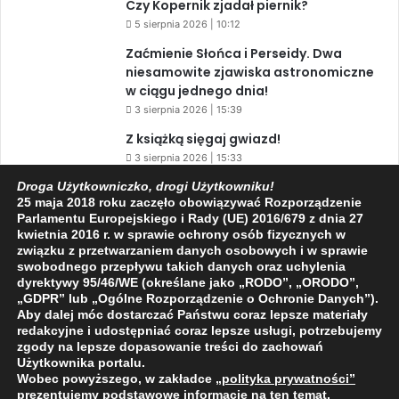
Czy Kopernik zjadał piernik?
5 sierpnia 2026 | 10:12
Zaćmienie Słońca i Perseidy. Dwa
niesamowite zjawiska astronomiczne
w ciągu jednego dnia!
3 sierpnia 2026 | 15:39
Z książką sięgaj gwiazd!
3 sierpnia 2026 | 15:33
Warto przeczytać przed kolejną
Droga Użytkowniczko, drogi Użytkowniku!
25 maja 2018 roku zaczęło obowiązywać Rozporządzenie
rocznicą AKCJI „PENSJONAT”
Parlamentu Europejskiego i Rady (UE) 2016/679 z dnia 27
1 sierpnia 2026 | 20:34
kwietnia 2016 r. w sprawie ochrony osób fizycznych w
związku z przetwarzaniem danych osobowych i w sprawie
swobodnego przepływu takich danych oraz uchylenia
dyrektywy 95/46/WE (określane jako „RODO”, „ORODO”,
Facebook
X
YouTube
„GDPR” lub „Ogólne Rozporządzenie o Ochronie Danych”).
Aby dalej móc dostarczać Państwu coraz lepsze materiały
redakcyjne i udostępniać coraz lepsze usługi, potrzebujemy
zgody na lepsze dopasowanie treści do zachowań
Użytkownika portalu.
Wobec powyższego, w zakładce
„polityka prywatności
”
2009 - 2026 © Wszelkie prawa zastrzeżone
prezentujemy podstawowe informacje na ten temat.