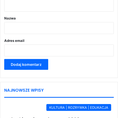
t
a
r
Nazwa
z
*
Adres email
NAJNOWSZE WPISY
KULTURA | ROZRYWKA | EDUKACJA