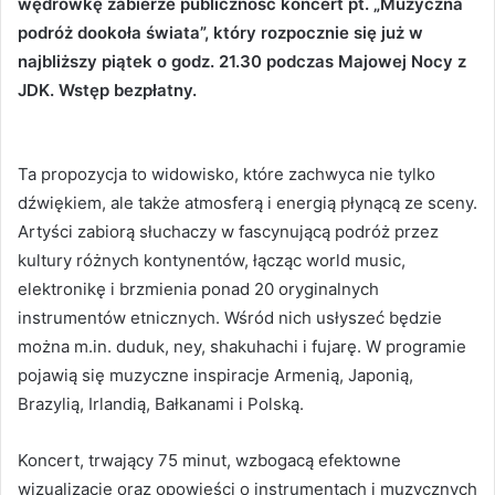
wędrówkę zabierze publiczność koncert pt. „Muzyczna
podróż dookoła świata”, który rozpocznie się już w
najbliższy piątek o godz. 21.30 podczas Majowej Nocy z
JDK. Wstęp bezpłatny.
Ta propozycja to widowisko, które zachwyca nie tylko
dźwiękiem, ale także atmosferą i energią płynącą ze sceny.
Artyści zabiorą słuchaczy w fascynującą podróż przez
kultury różnych kontynentów, łącząc world music,
elektronikę i brzmienia ponad 20 oryginalnych
instrumentów etnicznych. Wśród nich usłyszeć będzie
można m.in. duduk, ney, shakuhachi i fujarę. W programie
pojawią się muzyczne inspiracje Armenią, Japonią,
Brazylią, Irlandią, Bałkanami i Polską.
Koncert, trwający 75 minut, wzbogacą efektowne
wizualizacje oraz opowieści o instrumentach i muzycznych