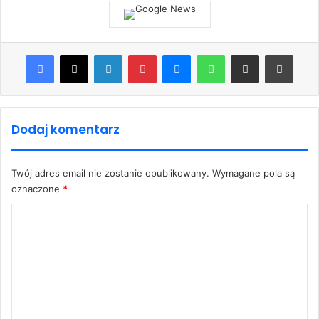
Facebook
X
LinkedIn
Pinterest
Messenger
WhatsApp
Share via Email
Print
Dodaj komentarz
Twój adres email nie zostanie opublikowany.
Wymagane pola są
oznaczone
*
K
o
m
e
n