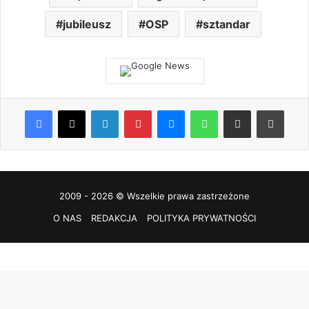
jubileusz
OSP
sztandar
Facebook
X
LinkedIn
Pinterest
Messenger
WhatsApp
Share via Email
Print
2009 - 2026 © Wszelkie prawa zastrzeżone
O NAS
REDAKCJA
POLITYKA PRYWATNOŚCI