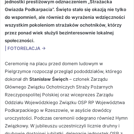
jednostki prestiżowym odznaczeniem „Strażacka
Gwiazda Podkarpacia”. Święto stało się okazją nie tylko
do wspomnień, ale również do wyrażenia wdzięczności
wszystkim pokoleniom strażaków ochotników, którzy
przez ponad wiek służyli bezinteresownie lokalnej
społeczności.
|
FOTORELACJA
→
Ceremonię na placu przed domem ludowym w
Pielgrzymce rozpoczął przegląd pododdziałów, którego
dokonał dh
Stanisław Święch
– członek Zarządu
Głównego Związku Ochotniczych Straży Pożarnych
Rzeczypospolitej Polskiej oraz wiceprezes Zarządu
Oddziału Wojewódzkiego Związku OSP RP Województwa
Podkarpackiego w Rzeszowie, w asyście dowódcy
uroczystości. Podczas ceremonii odegrano również Hymn
Związkowy. W jubileuszu uczestniczyli licznie druhny i
druhowie dostojnej jubilatki, delegacje jednostek OSP z