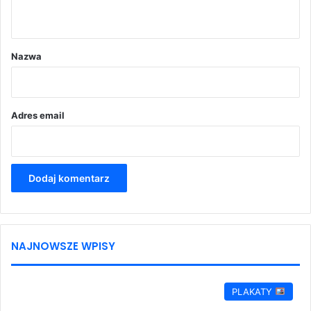
t
a
r
Nazwa
z
*
Adres email
NAJNOWSZE WPISY
PLAKATY