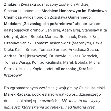
Znakiem Związku
odznaczony został dh Andrzej
Stachurski natomiast
Medalem Honorowym im. Bolesława
Chomicza
wyróżniono dh Zdzisława Gumiennego.
Medalami „Za zasługi dla pożarnictwa”
uhonorowano:
następujących druhów: Jan Brej, Adam Brej, Stanisław Kita
(złotym), Józef Bobula, Mariusz Romanek, Dariusz Brej,
Czesław Sanicki, Tomasz Jasionowicz (srebrnym), Paweł
Ciuła, Kamil Brniak, Tomasz Serniak, Arkadiusz Socha,
Andrzej Brej (brązowym). Druhowie: Łukasz Dorociak,
Tomasz Wasąg, Konrad Kiciliński, Marek Bobula, Michał
Serniak, Łukasz Kapłon odebrali
odznakę „Strażak
Wzorowy”
.
Do zgromadzonych zwrócił się wójt gminy Osiek Jasielski
Marek Rączka
, podkreślając wyjątkowość dzisiejszego
dnia dla lokalnej społeczności: –
120-lecie to niezwykły
jubileusz, który skłania do refleksji nad historią oraz