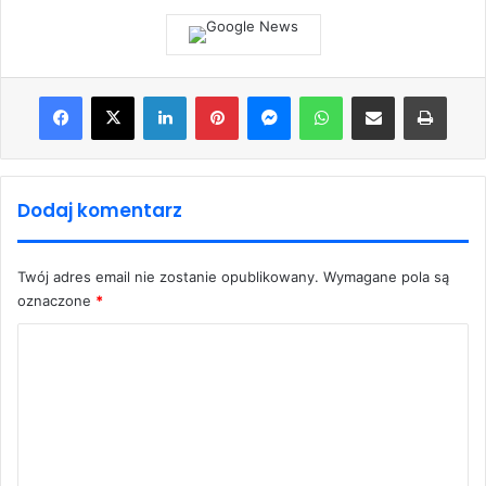
Facebook
X
LinkedIn
Pinterest
Messenger
WhatsApp
Share via Email
Print
Dodaj komentarz
Twój adres email nie zostanie opublikowany.
Wymagane pola są
oznaczone
*
K
o
m
e
n