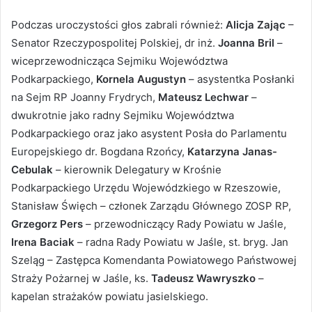
Podczas uroczystości głos zabrali również:
Alicja Zając
–
Senator Rzeczypospolitej Polskiej, dr inż.
Joanna Bril
–
wiceprzewodnicząca Sejmiku Województwa
Podkarpackiego,
Kornela Augustyn
– asystentka Posłanki
na Sejm RP Joanny Frydrych,
Mateusz Lechwar
–
dwukrotnie jako radny Sejmiku Województwa
Podkarpackiego oraz jako asystent Posła do Parlamentu
Europejskiego dr. Bogdana Rzońcy,
Katarzyna Janas-
Cebulak
– kierownik Delegatury w Krośnie
Podkarpackiego Urzędu Wojewódzkiego w Rzeszowie,
Stanisław Święch – członek Zarządu Głównego ZOSP RP,
Grzegorz Pers
– przewodniczący Rady Powiatu w Jaśle,
Irena Baciak
– radna Rady Powiatu w Jaśle, st. bryg. Jan
Szeląg – Zastępca Komendanta Powiatowego Państwowej
Straży Pożarnej w Jaśle, ks.
Tadeusz Wawryszko
–
kapelan strażaków powiatu jasielskiego.