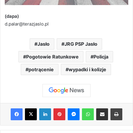
(dapa)
d.palar@terazjaslo.pl
Jasło
JRG PSP Jasło
Pogotowie Ratunkowe
Policja
potrącenie
wypadki i kolizje
Facebook
X
LinkedIn
Pinterest
Messenger
WhatsApp
Share via Email
Print