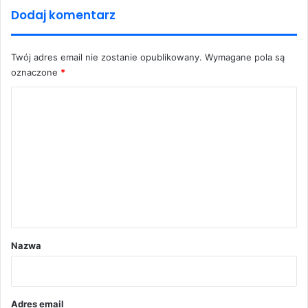
Dodaj komentarz
Twój adres email nie zostanie opublikowany.
Wymagane pola są
oznaczone
*
K
o
m
e
n
t
a
r
Nazwa
z
*
Adres email