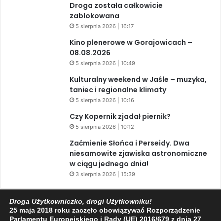
Droga została całkowicie
zablokowana
5 sierpnia 2026 | 16:17
Kino plenerowe w Gorajowicach –
08.08.2026
5 sierpnia 2026 | 10:49
Kulturalny weekend w Jaśle – muzyka,
taniec i regionalne klimaty
5 sierpnia 2026 | 10:16
Czy Kopernik zjadał piernik?
5 sierpnia 2026 | 10:12
Zaćmienie Słońca i Perseidy. Dwa
niesamowite zjawiska astronomiczne
w ciągu jednego dnia!
3 sierpnia 2026 | 15:39
Droga Użytkowniczko, drogi Użytkowniku!
25 maja 2018 roku zaczęło obowiązywać Rozporządzenie
Facebook
X
YouTube
Parlamentu Europejskiego i Rady (UE) 2016/679 z dnia 27