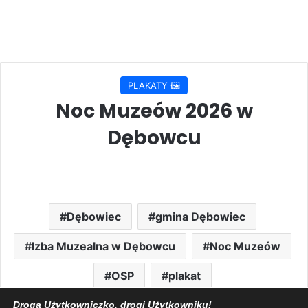
PLAKATY 🖼️
Noc Muzeów 2026 w
Dębowcu
Dębowiec
gmina Dębowiec
Izba Muzealna w Dębowcu
Noc Muzeów
OSP
plakat
Droga Użytkowniczko, drogi Użytkowniku!