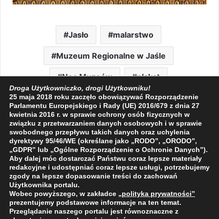
Jasło
malarstwo
Muzeum Regionalne w Jaśle
Noc Muzeów
plakat
Droga Użytkowniczko, drogi Użytkowniku!
25 maja 2018 roku zaczęło obowiązywać Rozporządzenie
Parlamentu Europejskiego i Rady (UE) 2016/679 z dnia 27
kwietnia 2016 r. w sprawie ochrony osób fizycznych w
związku z przetwarzaniem danych osobowych i w sprawie
swobodnego przepływu takich danych oraz uchylenia
Facebook
X
LinkedIn
Pinterest
Messenger
WhatsApp
Share via Email
Print
dyrektywy 95/46/WE (określane jako „RODO”, „ORODO”,
„GDPR” lub „Ogólne Rozporządzenie o Ochronie Danych”).
Aby dalej móc dostarczać Państwu coraz lepsze materiały
redakcyjne i udostępniać coraz lepsze usługi, potrzebujemy
zgody na lepsze dopasowanie treści do zachowań
Użytkownika portalu.
Wobec powyższego, w zakładce
„polityka prywatności
”
2009 - 2026 © Wszelkie prawa zastrzeżone
prezentujemy podstawowe informacje na ten temat.
Przeglądanie naszego portalu jest równoznaczne z
O NAS
REDAKCJA
POLITYKA PRYWATNOŚCI