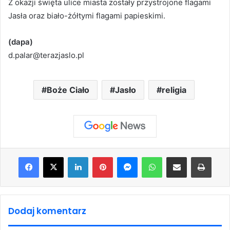
Z okazji święta ulice miasta zostały przystrojone flagami
Jasła oraz biało-żółtymi flagami papieskimi.
(dapa)
d.palar@terazjaslo.pl
Boże Ciało
Jasło
religia
Facebook
X
LinkedIn
Pinterest
Messenger
WhatsApp
Share via Email
Print
Dodaj komentarz