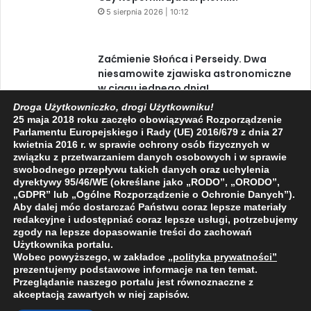
Zaćmienie Słońca i Perseidy. Dwa
niesamowite zjawiska astronomiczne
w ciągu jednego dnia!
3 sierpnia 2026 | 15:39
Droga Użytkowniczko, drogi Użytkowniku!
25 maja 2018 roku zaczęło obowiązywać Rozporządzenie
Parlamentu Europejskiego i Rady (UE) 2016/679 z dnia 27
Facebook
X
YouTube
kwietnia 2016 r. w sprawie ochrony osób fizycznych w
związku z przetwarzaniem danych osobowych i w sprawie
swobodnego przepływu takich danych oraz uchylenia
dyrektywy 95/46/WE (określane jako „RODO”, „ORODO”,
„GDPR” lub „Ogólne Rozporządzenie o Ochronie Danych”).
Aby dalej móc dostarczać Państwu coraz lepsze materiały
redakcyjne i udostępniać coraz lepsze usługi, potrzebujemy
2009 - 2026 © Wszelkie prawa zastrzeżone
zgody na lepsze dopasowanie treści do zachowań
O NAS
REDAKCJA
POLITYKA PRYWATNOŚCI
Użytkownika portalu.
Wobec powyższego, w zakładce
„polityka prywatności
”
prezentujemy podstawowe informacje na ten temat.
Przeglądanie naszego portalu jest równoznaczne z
akceptacją zawartych w niej zapisów.