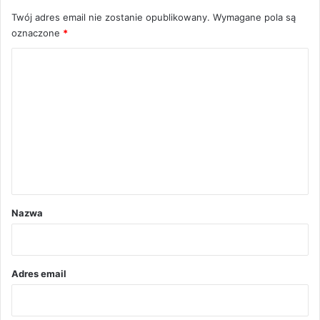
Twój adres email nie zostanie opublikowany.
Wymagane pola są
oznaczone
*
K
o
m
e
n
t
a
r
Nazwa
z
*
Adres email