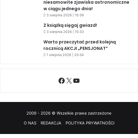
niesamowite zjawiska astronomiczne
w ciągu jednego dnia!
3 sierpnia 2026 | 15:39
Z książką sięgaj gwiazd!
3 sierpnia 2026 | 15:33
Warto przeczytać przed kolejną
rocznicą AKCJI „PENSJONAT”
1 sierpnia 2026 | 20:34
Facebook
X
YouTube
2009 - 2026 © Wszelkie prawa zastrzeżone
O NAS
REDAKCJA
POLITYKA PRYWATNOŚCI