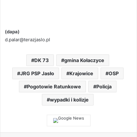
(dapa)
d.palar@terazjaslo.pl
DK 73
gmina Kołaczyce
JRG PSP Jasło
Krajowice
OSP
Pogotowie Ratunkowe
Policja
wypadki i kolizje