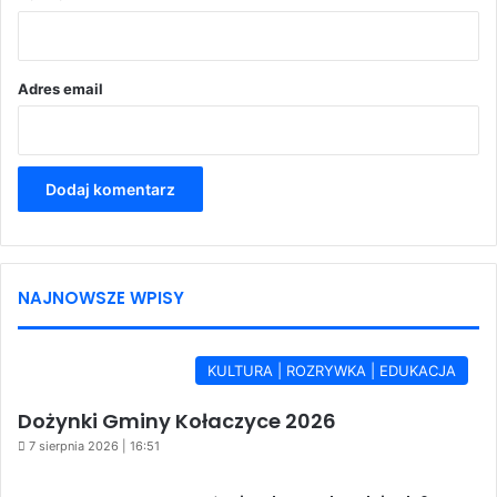
z
*
Adres email
NAJNOWSZE WPISY
KULTURA | ROZRYWKA | EDUKACJA
Dożynki Gminy Kołaczyce 2026
7 sierpnia 2026 | 16:51