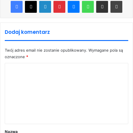
Facebook
X
LinkedIn
Pinterest
Messenger
WhatsApp
Share via Email
Print
Dodaj komentarz
Twój adres email nie zostanie opublikowany.
Wymagane pola są
oznaczone
*
K
o
m
e
n
t
a
r
Nazwa