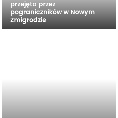
przejęta przez
pograniczników w Nowym
Żmigrodzie
Gość
Obiektywu
–
Stanisław
Pankiewicz
(WIDEO)