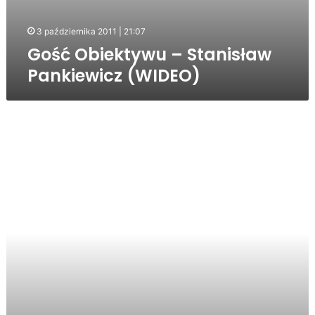
3 października 2011 | 21:07
Gość Obiektywu – Stanisław
Pankiewicz (WIDEO)
Wyrok
w
sprawie
morderstwa