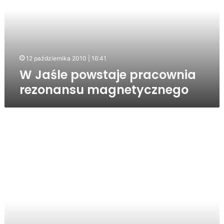
rezonansu
magnetycznego
12 października 2010 | 16:41
W Jaśle powstaje pracownia
rezonansu magnetycznego
Przedszkole
odcięte
od
drogi