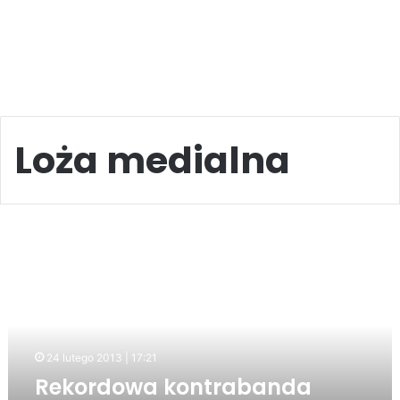
Loża medialna
Rekordowa
kontrabanda
przejęta
przez
pograniczników
w
Nowym
24 lutego 2013 | 17:21
Żmigrodzie
Rekordowa kontrabanda