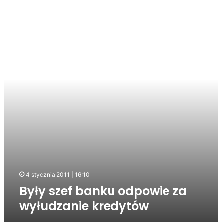
Były
szef
banku
odpowie
za
wyłudzanie
kredytów
4 stycznia 2011 | 16:10
Były szef banku odpowie za
wyłudzanie kredytów