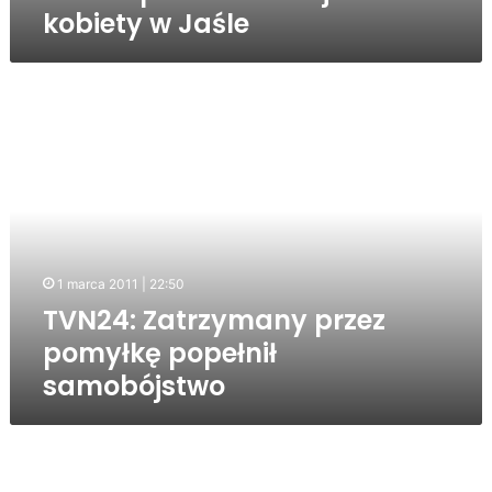
kobiety w Jaśle
TVN24:
Zatrzymany
przez
pomyłkę
popełnił
samobójstwo
1 marca 2011 | 22:50
TVN24: Zatrzymany przez
pomyłkę popełnił
samobójstwo
Proces
w