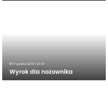
Wyrok
dla
nożownika
17 grudnia 2010 | 20:35
Wyrok dla nożownika
W
Jaśle
powstaje
pracownia