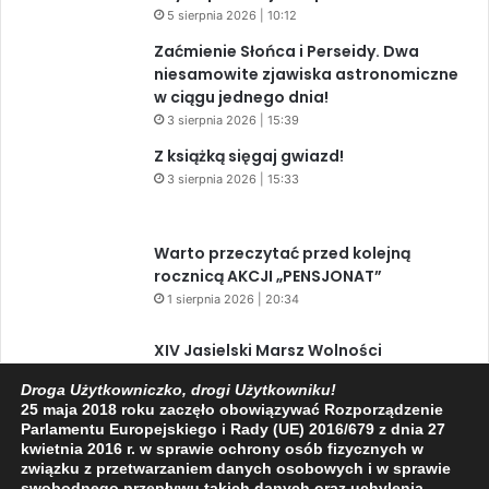
5 sierpnia 2026 | 10:12
Zaćmienie Słońca i Perseidy. Dwa
niesamowite zjawiska astronomiczne
w ciągu jednego dnia!
3 sierpnia 2026 | 15:39
Z książką sięgaj gwiazd!
3 sierpnia 2026 | 15:33
Warto przeczytać przed kolejną
rocznicą AKCJI „PENSJONAT”
1 sierpnia 2026 | 20:34
XIV Jasielski Marsz Wolności
31 lipca 2026 | 11:44
Droga Użytkowniczko, drogi Użytkowniku!
25 maja 2018 roku zaczęło obowiązywać Rozporządzenie
Parlamentu Europejskiego i Rady (UE) 2016/679 z dnia 27
kwietnia 2016 r. w sprawie ochrony osób fizycznych w
związku z przetwarzaniem danych osobowych i w sprawie
swobodnego przepływu takich danych oraz uchylenia