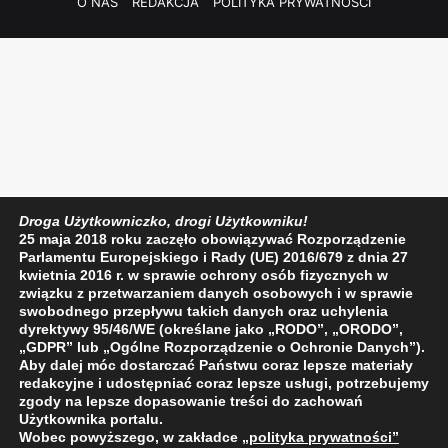
O NAS
REDAKCJA
POLITYKA PRYWATNOŚCI
Droga Użytkowniczko, drogi Użytkowniku!
25 maja 2018 roku zaczęło obowiązywać Rozporządzenie
Parlamentu Europejskiego i Rady (UE) 2016/679 z dnia 27
kwietnia 2016 r. w sprawie ochrony osób fizycznych w
związku z przetwarzaniem danych osobowych i w sprawie
swobodnego przepływu takich danych oraz uchylenia
dyrektywy 95/46/WE (określane jako „RODO”, „ORODO”,
„GDPR” lub „Ogólne Rozporządzenie o Ochronie Danych”).
Aby dalej móc dostarczać Państwu coraz lepsze materiały
redakcyjne i udostępniać coraz lepsze usługi, potrzebujemy
zgody na lepsze dopasowanie treści do zachowań
Użytkownika portalu.
Wobec powyższego, w zakładce
„polityka prywatności
”