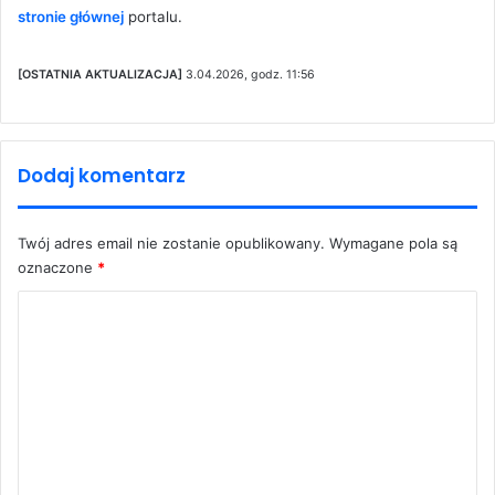
stronie głównej
portalu.
[OSTATNIA AKTUALIZACJA]
3.04.2026, godz. 11:56
Dodaj komentarz
Twój adres email nie zostanie opublikowany.
Wymagane pola są
oznaczone
*
K
o
m
e
n
t