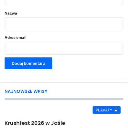
a
r
Nazwa
z
*
Adres email
NAJNOWSZE WPISY
PLAKATY 🖼️
Krushfest 2026 w Jaśle