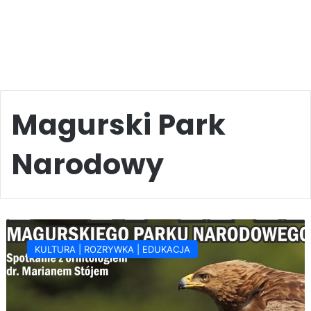
Magurski Park
Narodowy
Ptaki
Magurskiego
KULTURA | ROZRYWKA | EDUKACJA
Parku
Narodowego
(zapowiedź)