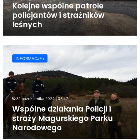
Kolejne wspólne patrole
policjantów i strażników
leśnych
Wspólne
działania
INFORMACJE ℹ️
Policji
i
straży
Magurskiego
Parku
Narodowego
31 października 2024 | 08:47
Wspólne działania Policji i
straży Magurskiego Parku
Narodowego