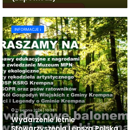
Wydarzenie
letnie
INFORMACJE ℹ️
Stowarzyszenia
Lepsza
Polska
w
Krempnej
21 sierpnia 2024 | 10:38
Wydarzenie letnie
Stowarzyszenia Lepsza Polska