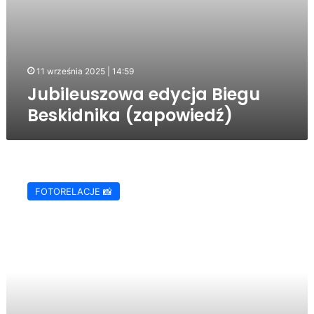
11 września 2025 | 14:59
Jubileuszowa edycja Biegu
Beskidnika (zapowiedź)
Poniedziałek
wielkanocny
FOTORELACJE 📸
w
Beskidzie
Niskim