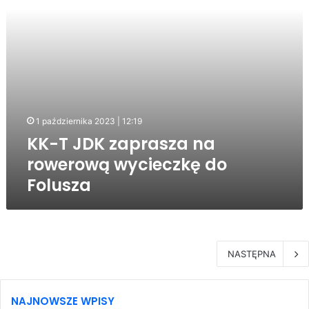
do
Folusza
1 października 2023 | 12:19
KK-T JDK zaprasza na
rowerową wycieczkę do
Folusza
NASTĘPNA
NAJNOWSZE WPISY