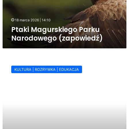
18 marca 2026 | 14:10
Ptaki Magurskiego Parku
Narodowego (zapowiedź)
Jubileuszowa
edycja
KULTURA | ROZRYWKA | EDUKACJA
Biegu
Beskidnika
(zapowiedź)