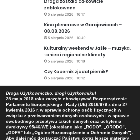
Droga została całkowicie
zablokowana
5 sierpnia 2026 | 16:17
Kino plenerowe w Gorajowicach –
08.08.2026
5 sierpnia 2026 | 10:49
Kulturalny weekend w Jaśle – muzyka,
taniec i regionalne klimaty
5 sierpnia 2026 | 10:16
Czy Kopernik zjadał piernik?
5 sierpnia 2026 | 10:12
Zaćmienie Słońca i Perseidy. Dwa
Droga Użytkowniczko, drogi Użytkowniku!
niesamowite zjawiska astronomiczne
25 maja 2018 roku zaczęło obowiązywać Rozporządzenie
w ciągu jednego dnia!
Parlamentu Europejskiego i Rady (UE) 2016/679 z dnia 27
3 sierpnia 2026 | 15:39
kwietnia 2016 r. w sprawie ochrony osób fizycznych w
związku z przetwarzaniem danych osobowych i w sprawie
swobodnego przepływu takich danych oraz uchylenia
dyrektywy 95/46/WE (określane jako „RODO”, „ORODO”,
Facebook
X
YouTube
„GDPR” lub „Ogólne Rozporządzenie o Ochronie Danych”).
Aby dalej móc dostarczać Państwu coraz lepsze materiały