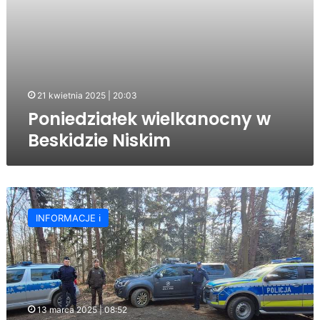
21 kwietnia 2025 | 20:03
Poniedziałek wielkanocny w
Beskidzie Niskim
Kolejne
wspólne
INFORMACJE ℹ️
patrole
policjantów
i
strażników
leśnych
13 marca 2025 | 08:52