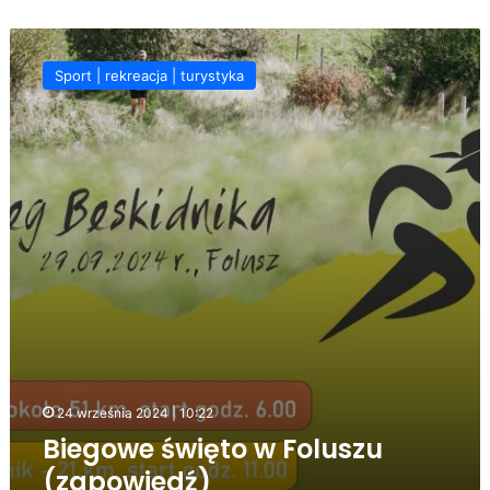
Biegowe
święto
Sport | rekreacja | turystyka
w
Foluszu
(zapowiedź)
24 września 2024 | 10:22
Biegowe święto w Foluszu
(zapowiedź)