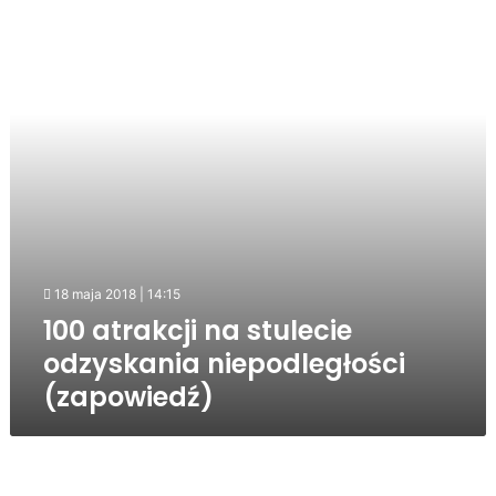
stulecie
odzyskania
niepodległości
(zapowiedź)
18 maja 2018 | 14:15
100 atrakcji na stulecie
odzyskania niepodległości
(zapowiedź)
Sokoły