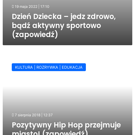
19 maja 2022 | 17:10
Dzień Dziecka – jedz zdrowo,
bądź aktywny sportowo
(zapowiedź)
Pozytywny
Hip
KULTURA | ROZRYWKA | EDUKACJA
Hop
przejmuje
miasto!
(zapowiedź)
7 sierpnia 2018 | 12:37
Pozytywny Hip Hop przejmuje
miasto! (zapowiedź)