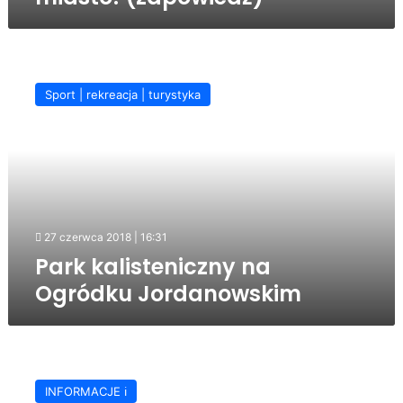
Park
kalisteniczny
Sport | rekreacja | turystyka
na
Ogródku
Jordanowskim
27 czerwca 2018 | 16:31
Park kalisteniczny na
Ogródku Jordanowskim
100
atrakcji
INFORMACJE ℹ️
na