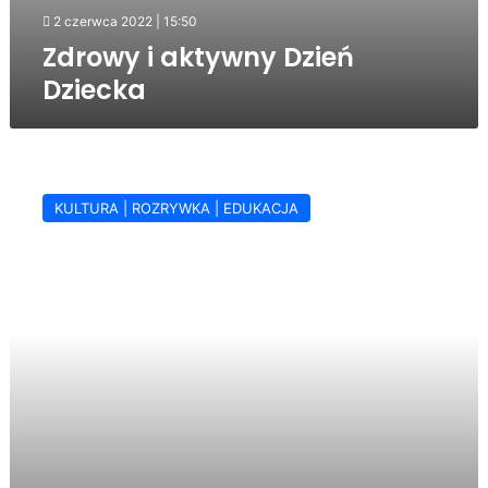
2 czerwca 2022 | 15:50
Zdrowy i aktywny Dzień
Dziecka
Dzień
Dziecka
KULTURA | ROZRYWKA | EDUKACJA
–
jedz
zdrowo,
bądź
aktywny
sportowo
(zapowiedź)