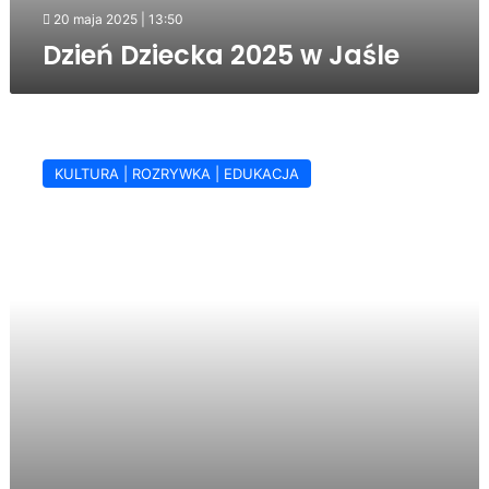
20 maja 2025 | 13:50
Dzień Dziecka 2025 w Jaśle
Zdrowy
i
KULTURA | ROZRYWKA | EDUKACJA
aktywny
Dzień
Dziecka