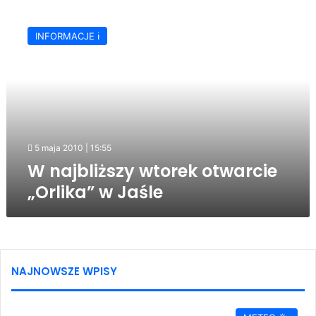
W
najbliższy
INFORMACJE ℹ️
wtorek
otwarcie
„Orlika”
w
Jaśle
5 maja 2010 | 15:55
W najbliższy wtorek otwarcie
„Orlika” w Jaśle
NAJNOWSZE WPISY