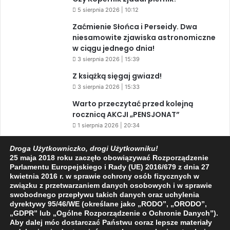
5 sierpnia 2026 | 10:12
Zaćmienie Słońca i Perseidy. Dwa
niesamowite zjawiska astronomiczne
w ciągu jednego dnia!
3 sierpnia 2026 | 15:39
Z książką sięgaj gwiazd!
3 sierpnia 2026 | 15:33
Warto przeczytać przed kolejną
rocznicą AKCJI „PENSJONAT”
1 sierpnia 2026 | 20:34
XIV Jasielski Marsz Wolności
Droga Użytkowniczko, drogi Użytkowniku!
31 lipca 2026 | 11:44
25 maja 2018 roku zaczęło obowiązywać Rozporządzenie
Parlamentu Europejskiego i Rady (UE) 2016/679 z dnia 27
kwietnia 2016 r. w sprawie ochrony osób fizycznych w
związku z przetwarzaniem danych osobowych i w sprawie
Facebook
X
YouTube
swobodnego przepływu takich danych oraz uchylenia
dyrektywy 95/46/WE (określane jako „RODO”, „ORODO”,
„GDPR” lub „Ogólne Rozporządzenie o Ochronie Danych”).
Aby dalej móc dostarczać Państwu coraz lepsze materiały