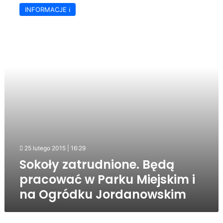
zatrudnione.
INFORMACJE ℹ️
Będą
pracować
w
Parku
Miejskim
i
na
Ogródku
Jordanowskim
25 lutego 2015 | 16:29
Sokoły zatrudnione. Będą
pracować w Parku Miejskim i
na Ogródku Jordanowskim