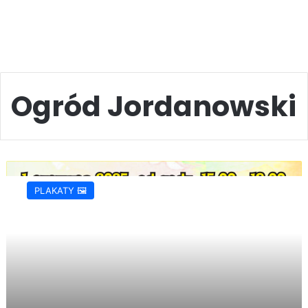
Ogród Jordanowski
Dzień
Dziecka
PLAKATY 🖼️
2025
w
Jaśle