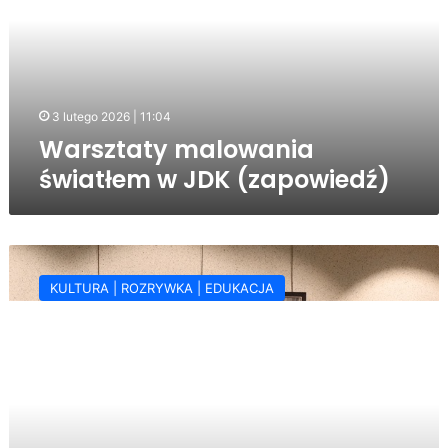
JDK
(zapowiedź)
3 lutego 2026 | 11:04
Warsztaty malowania
światłem w JDK (zapowiedź)
XI
Jasielskie
KULTURA | ROZRYWKA | EDUKACJA
Biennale
Sztuki
Nieprofesjonalnej
–
święto
lokalnej
twórczości