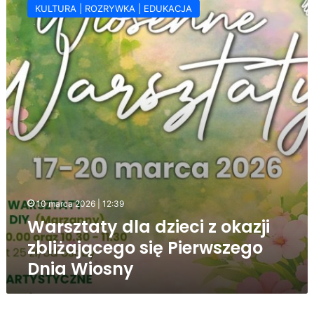
KULTURA | ROZRYWKA | EDUKACJA
dzieci
z
okazji
zbliżającego
się
Pierwszego
Dnia
Wiosny
10 marca 2026 | 12:39
Warsztaty dla dzieci z okazji
zbliżającego się Pierwszego
Dnia Wiosny