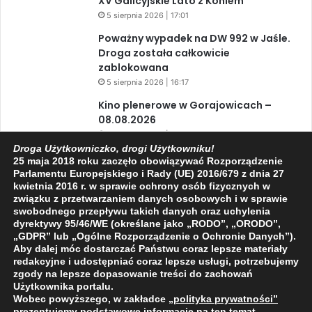
XV Galicyjskie Lato z Koniem
5 sierpnia 2026 | 17:01
Poważny wypadek na DW 992 w Jaśle.
Droga została całkowicie
zablokowana
5 sierpnia 2026 | 16:17
Kino plenerowe w Gorajowicach –
08.08.2026
5 sierpnia 2026 | 10:49
Droga Użytkowniczko, drogi Użytkowniku!
Kulturalny weekend w Jaśle – muzyka,
25 maja 2018 roku zaczęło obowiązywać Rozporządzenie
taniec i regionalne klimaty
Parlamentu Europejskiego i Rady (UE) 2016/679 z dnia 27
kwietnia 2016 r. w sprawie ochrony osób fizycznych w
5 sierpnia 2026 | 10:16
związku z przetwarzaniem danych osobowych i w sprawie
swobodnego przepływu takich danych oraz uchylenia
dyrektywy 95/46/WE (określane jako „RODO”, „ORODO”,
„GDPR” lub „Ogólne Rozporządzenie o Ochronie Danych”).
Facebook
X
YouTube
Aby dalej móc dostarczać Państwu coraz lepsze materiały
redakcyjne i udostępniać coraz lepsze usługi, potrzebujemy
zgody na lepsze dopasowanie treści do zachowań
Użytkownika portalu.
Wobec powyższego, w zakładce
„polityka prywatności
”
prezentujemy podstawowe informacje na ten temat.