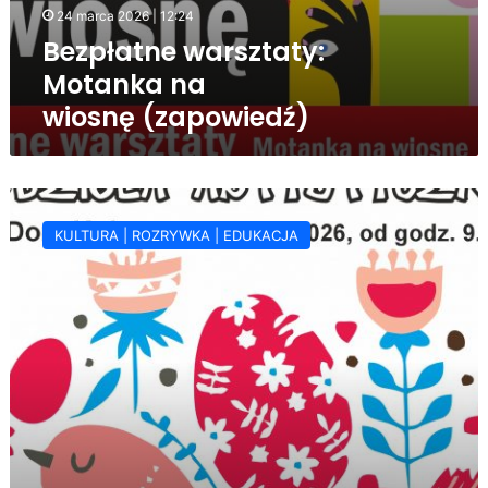
24 marca 2026 | 12:24
Bezpłatne warsztaty:
Motanka na
wiosnę (zapowiedź)
Kiermasz
Wielkanocny
KULTURA | ROZRYWKA | EDUKACJA
w
Jasielskim
Domu
Kultury
–
świąteczne
rękodzieło
i
lokalni
twórcy
(zapowiedź)