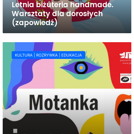
Letnia biżuteria handmade.
Warsztaty dla dorosłych
(zapowiedź)
Bezpłatne
warsztaty:
KULTURA | ROZRYWKA | EDUKACJA
Motanka
na
wiosnę (zapowiedź)