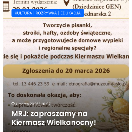
MRJ:
zapraszamy
KULTURA | ROZRYWKA | EDUKACJA
na
Kiermasz
Wielkanocny!
4 marca 2026 | 10:07
MRJ: zapraszamy na
Kiermasz Wielkanocny!