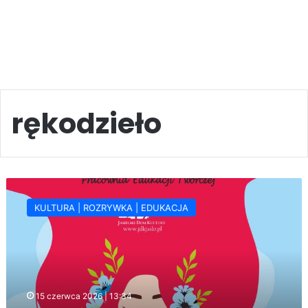
rękodzieło
Letnia
biżuteria
KULTURA | ROZRYWKA | EDUKACJA
handmade.
Warsztaty
dla
dorosłych
(zapowiedź)
15 czerwca 2026 | 13:34