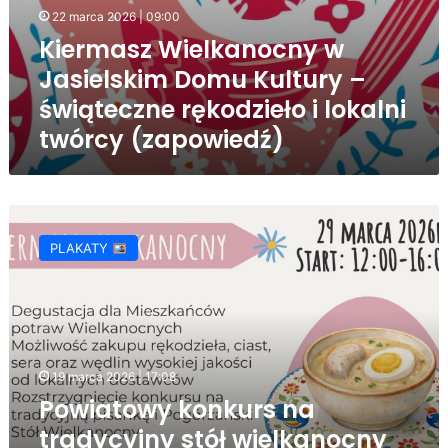
22 marca 2026 | 09:00
Kiermasz Wielkanocny w
Jasielskim Domu Kultury –
świąteczne rękodzieło i lokalni
twórcy (zapowiedź)
Powiatowy
konkurs
PLAKATY
na
tradycyjny
stół
wielkanocny
2026
19 marca 2026 | 17:08
Powiatowy konkurs na
tradycyjny stół wielkanocny