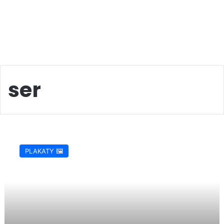
ser
I
Festiwal
PLAKATY 🖼️
Karpackiego
Sera