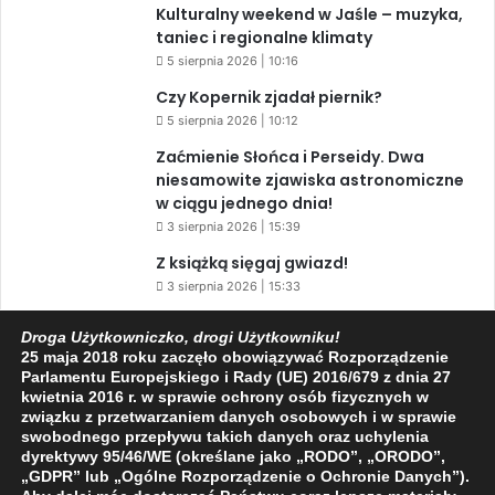
Kulturalny weekend w Jaśle – muzyka,
taniec i regionalne klimaty
5 sierpnia 2026 | 10:16
Czy Kopernik zjadał piernik?
5 sierpnia 2026 | 10:12
Zaćmienie Słońca i Perseidy. Dwa
niesamowite zjawiska astronomiczne
w ciągu jednego dnia!
3 sierpnia 2026 | 15:39
Z książką sięgaj gwiazd!
3 sierpnia 2026 | 15:33
Warto przeczytać przed kolejną
Droga Użytkowniczko, drogi Użytkowniku!
rocznicą AKCJI „PENSJONAT”
25 maja 2018 roku zaczęło obowiązywać Rozporządzenie
1 sierpnia 2026 | 20:34
Parlamentu Europejskiego i Rady (UE) 2016/679 z dnia 27
kwietnia 2016 r. w sprawie ochrony osób fizycznych w
XIV Jasielski Marsz Wolności
związku z przetwarzaniem danych osobowych i w sprawie
31 lipca 2026 | 11:44
swobodnego przepływu takich danych oraz uchylenia
dyrektywy 95/46/WE (określane jako „RODO”, „ORODO”,
„GDPR” lub „Ogólne Rozporządzenie o Ochronie Danych”).