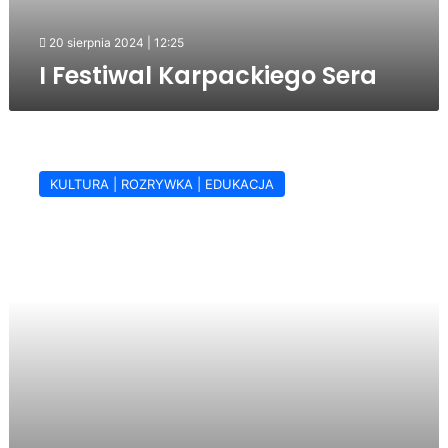
20 sierpnia 2024 | 12:25
I Festiwal Karpackiego Sera
Międzynarodowe
Dni
KULTURA | ROZRYWKA | EDUKACJA
Wina
już
za
miesiąc