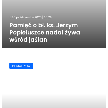
20 października 2025 | 20:28
Pamięć o bł. ks. Jerzym
Popiełuszce nadal żywa
wśród jaślan
Narodowy
Dzień
PLAKATY 🖼️
Pamięci
Duchownych
Niezłomnych
2025