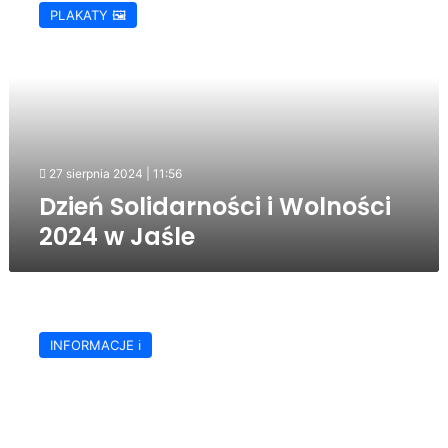
Solidarności
PLAKATY 🖼️
i
Wolności
2024
w
Jaśle
27 sierpnia 2024 | 11:56
Dzień Solidarności i Wolności
2024 w Jaśle
Akademia,
modlitwa,
INFORMACJE ℹ️
składanie
wieńców
–
jasielskie
obchody