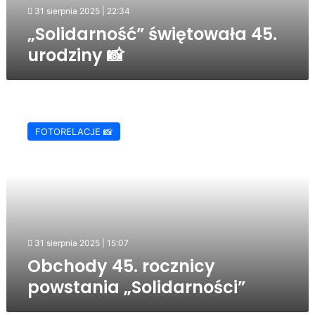
31 sierpnia 2025 | 22:34
„Solidarność” świętowała 45.
urodziny 📸
Obchody
45.
FOTORELACJE 📸
rocznicy
powstania
„Solidarności”
31 sierpnia 2025 | 15:07
Obchody 45. rocznicy
powstania „Solidarności”