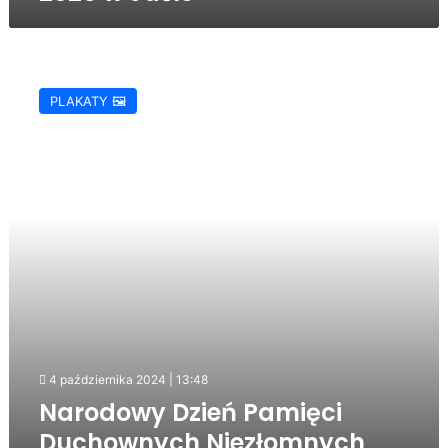
Narodowy
Dzień
PLAKATY 🖼️
Pamięci
Duchownych
Niezłomnych
2024
/
18.10.2024
4 października 2024 | 13:48
Narodowy Dzień Pamięci
Duchownych Niezłomnych