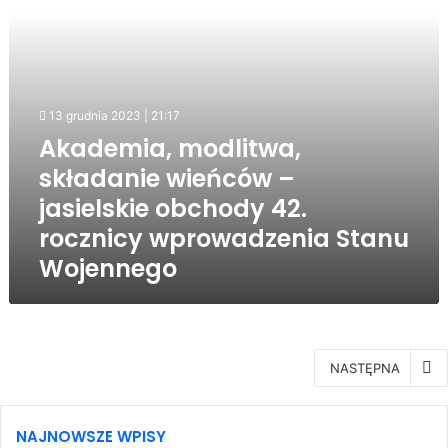
42.
rocznicy
wprowadzenia
Stanu
Wojennego
13 grudnia 2023 | 21:17
Akademia, modlitwa,
składanie wieńców –
jasielskie obchody 42.
rocznicy wprowadzenia Stanu
Wojennego
NASTĘPNA
NAJNOWSZE WPISY