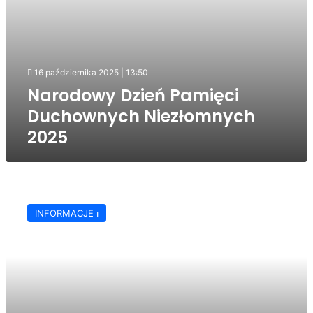
16 października 2025 | 13:50
Narodowy Dzień Pamięci
Duchownych Niezłomnych
2025
„Solidarność”
świętowała
INFORMACJE ℹ️
45.
urodziny
📸