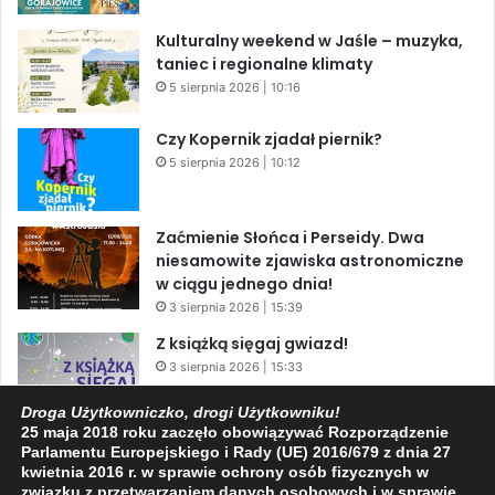
Kulturalny weekend w Jaśle – muzyka,
taniec i regionalne klimaty
5 sierpnia 2026 | 10:16
Czy Kopernik zjadał piernik?
5 sierpnia 2026 | 10:12
Zaćmienie Słońca i Perseidy. Dwa
niesamowite zjawiska astronomiczne
w ciągu jednego dnia!
3 sierpnia 2026 | 15:39
Z książką sięgaj gwiazd!
3 sierpnia 2026 | 15:33
Droga Użytkowniczko, drogi Użytkowniku!
25 maja 2018 roku zaczęło obowiązywać Rozporządzenie
Warto przeczytać przed kolejną
Parlamentu Europejskiego i Rady (UE) 2016/679 z dnia 27
rocznicą AKCJI „PENSJONAT”
kwietnia 2016 r. w sprawie ochrony osób fizycznych w
1 sierpnia 2026 | 20:34
związku z przetwarzaniem danych osobowych i w sprawie