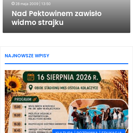
28 maja 2009 | 13:50
Nad Pektowinem zawisło
widmo strajku
NAJNOWSZE WPISY
KULTURA | ROZRYWKA | EDUKACJA