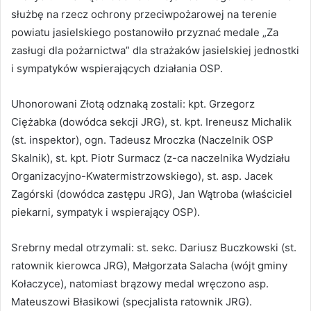
służbę na rzecz ochrony przeciwpożarowej na terenie
powiatu jasielskiego postanowiło przyznać medale „Za
zasługi dla pożarnictwa” dla strażaków jasielskiej jednostki
i sympatyków wspierających działania OSP.
Uhonorowani Złotą odznaką zostali: kpt. Grzegorz
Ciężabka (dowódca sekcji JRG), st. kpt. Ireneusz Michalik
(st. inspektor), ogn. Tadeusz Mroczka (Naczelnik OSP
Skalnik), st. kpt. Piotr Surmacz (z-ca naczelnika Wydziału
Organizacyjno-Kwatermistrzowskiego), st. asp. Jacek
Zagórski (dowódca zastępu JRG), Jan Wątroba (właściciel
piekarni, sympatyk i wspierający OSP).
Srebrny medal otrzymali: st. sekc. Dariusz Buczkowski (st.
ratownik kierowca JRG), Małgorzata Salacha (wójt gminy
Kołaczyce), natomiast brązowy medal wręczono asp.
Mateuszowi Błasikowi (specjalista ratownik JRG).