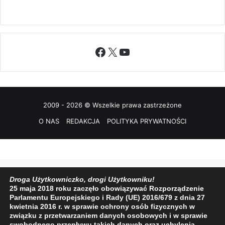
Facebook
X
YouTube
2009 - 2026 © Wszelkie prawa zastrzeżone
O NAS
REDAKCJA
POLITYKA PRYWATNOŚCI
Droga Użytkowniczko, drogi Użytkowniku!
25 maja 2018 roku zaczęło obowiązywać Rozporządzenie
Parlamentu Europejskiego i Rady (UE) 2016/679 z dnia 27
kwietnia 2016 r. w sprawie ochrony osób fizycznych w
związku z przetwarzaniem danych osobowych i w sprawie
swobodnego przepływu takich danych oraz uchylenia