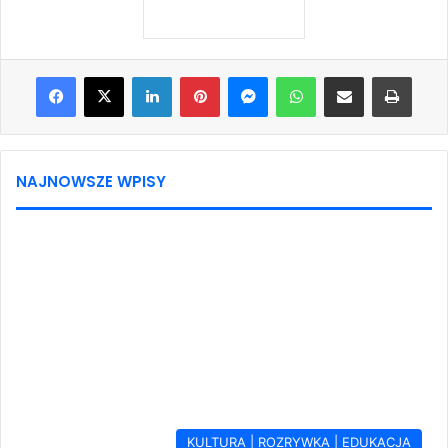
Facebook
X
LinkedIn
Pinterest
Messenger
WhatsApp
Share via Email
Print
NAJNOWSZE WPISY
KULTURA | ROZRYWKA | EDUKACJA