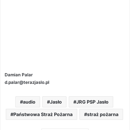
Damian Palar
d.palar@terazjaslo.pl
audio
Jasło
JRG PSP Jasło
Państwowa Straż Pożarna
straż pożarna