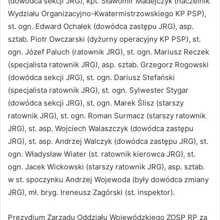
(dowódca sekcji JRG), kpt. Sławomir Madejczyk (naczelnik
Wydziału Organizacyjno-Kwatermistrzowskiego KP PSP),
st. ogn. Edward Ochałek (dowódca zastępu JRG), asp.
sztab. Piotr Owczarski (dyżurny operacyjny KP PSP), st.
ogn. Józef Paluch (ratownik JRG), st. ogn. Mariusz Reczek
(specjalista ratownik JRG), asp. sztab. Grzegorz Rogowski
(dowódca sekcji JRG), st. ogn. Dariusz Stefański
(specjalista ratownik JRG), st. ogn. Sylwester Stygar
(dowódca sekcji JRG), st. ogn. Marek Ślisz (starszy
ratownik JRG), st. ogn. Roman Surmacz (starszy ratownik
JRG), st. asp. Wojciech Walaszczyk (dowódca zastępu
JRG), st. asp. Andrzej Walczyk (dowódca zastępu JRG), st.
ogn. Władysław Wiater (st. ratownik kierowca JRG), st.
ogn. Jacek Wickowski (starszy ratownik JRG), asp. sztab.
w st. spoczynku Andrzej Wojewoda (były dowódca zmiany
JRG), mł. bryg. Ireneusz Zagórski (st. inspektor).
Prezydium Zarządu Oddziału Wojewódzkiego ZOSP RP za