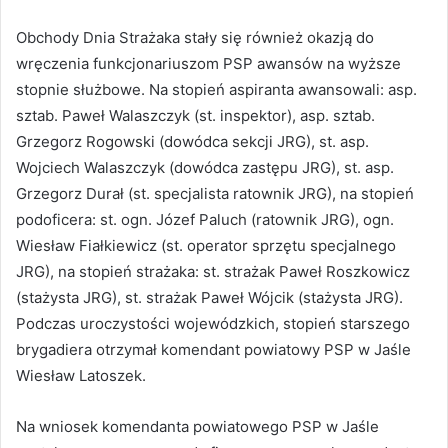
Obchody Dnia Strażaka stały się również okazją do
wręczenia funkcjonariuszom PSP awansów na wyższe
stopnie służbowe. Na stopień aspiranta awansowali: asp.
sztab. Paweł Walaszczyk (st. inspektor), asp. sztab.
Grzegorz Rogowski (dowódca sekcji JRG), st. asp.
Wojciech Walaszczyk (dowódca zastępu JRG), st. asp.
Grzegorz Durał (st. specjalista ratownik JRG), na stopień
podoficera: st. ogn. Józef Paluch (ratownik JRG), ogn.
Wiesław Fiałkiewicz (st. operator sprzętu specjalnego
JRG), na stopień strażaka: st. strażak Paweł Roszkowicz
(stażysta JRG), st. strażak Paweł Wójcik (stażysta JRG).
Podczas uroczystości wojewódzkich, stopień starszego
brygadiera otrzymał komendant powiatowy PSP w Jaśle
Wiesław Latoszek.
Na wniosek komendanta powiatowego PSP w Jaśle