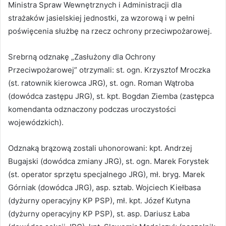
Ministra Spraw Wewnętrznych i Administracji dla
strażaków jasielskiej jednostki, za wzorową i w pełni
poświęcenia służbę na rzecz ochrony przeciwpożarowej.
Srebrną odznakę „Zasłużony dla Ochrony
Przeciwpożarowej” otrzymali: st. ogn. Krzysztof Mroczka
(st. ratownik kierowca JRG), st. ogn. Roman Wątroba
(dowódca zastępu JRG), st. kpt. Bogdan Ziemba (zastępca
komendanta odznaczony podczas uroczystości
wojewódzkich).
Odznaką brązową zostali uhonorowani: kpt. Andrzej
Bugajski (dowódca zmiany JRG), st. ogn. Marek Forystek
(st. operator sprzętu specjalnego JRG), mł. bryg. Marek
Górniak (dowódca JRG), asp. sztab. Wojciech Kiełbasa
(dyżurny operacyjny KP PSP), mł. kpt. Józef Kutyna
(dyżurny operacyjny KP PSP), st. asp. Dariusz Łaba