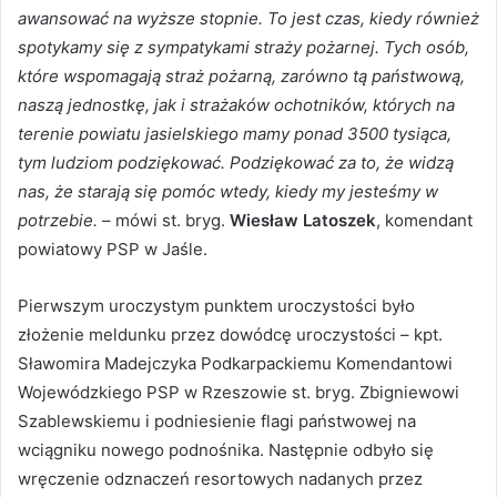
awansować na wyższe stopnie. To jest czas, kiedy również
spotykamy się z sympatykami straży pożarnej. Tych osób,
które wspomagają straż pożarną, zarówno tą państwową,
naszą jednostkę, jak i strażaków ochotników, których na
terenie powiatu jasielskiego mamy ponad 3500 tysiąca,
tym ludziom podziękować. Podziękować za to, że widzą
nas, że starają się pomóc wtedy, kiedy my jesteśmy w
potrzebie.
– mówi st. bryg.
Wiesław Latoszek
, komendant
powiatowy PSP w Jaśle.
Pierwszym uroczystym punktem uroczystości było
złożenie meldunku przez dowódcę uroczystości – kpt.
Sławomira Madejczyka Podkarpackiemu Komendantowi
Wojewódzkiego PSP w Rzeszowie st. bryg. Zbigniewowi
Szablewskiemu i podniesienie flagi państwowej na
wciągniku nowego podnośnika. Następnie odbyło się
wręczenie odznaczeń resortowych nadanych przez