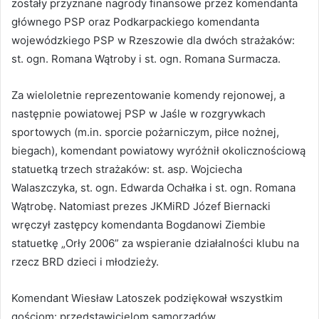
zostały przyznane nagrody finansowe przez komendanta
głównego PSP oraz Podkarpackiego komendanta
wojewódzkiego PSP w Rzeszowie dla dwóch strażaków:
st. ogn. Romana Wątroby i st. ogn. Romana Surmacza.
Za wieloletnie reprezentowanie komendy rejonowej, a
następnie powiatowej PSP w Jaśle w rozgrywkach
sportowych (m.in. sporcie pożarniczym, piłce nożnej,
biegach), komendant powiatowy wyróżnił okolicznościową
statuetką trzech strażaków: st. asp. Wojciecha
Walaszczyka, st. ogn. Edwarda Ochałka i st. ogn. Romana
Wątrobę. Natomiast prezes JKMiRD Józef Biernacki
wręczył zastępcy komendanta Bogdanowi Ziembie
statuetkę „Orły 2006” za wspieranie działalności klubu na
rzecz BRD dzieci i młodzieży.
Komendant Wiesław Latoszek podziękował wszystkim
gościom: przedstawicielom samorządów,