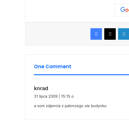
Facebook
X
One Comment
p
knrad
i
31 lipca 2009 | 15:15 o
s
a som zdjencia z paloncego sie budynku
z
e
: