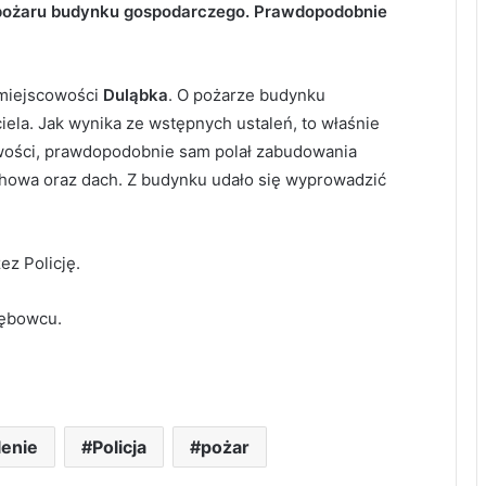
i pożaru budynku gospodarczego. Prawdopodobnie
 miejscowości
Duląbka
. O pożarze budynku
ela. Jak wynika ze wstępnych ustaleń, to właśnie
źwości, prawdopodobnie sam polał zabudowania
achowa oraz dach. Z budynku udało się wyprowadzić
ez Policję.
Dębowcu.
lenie
Policja
pożar