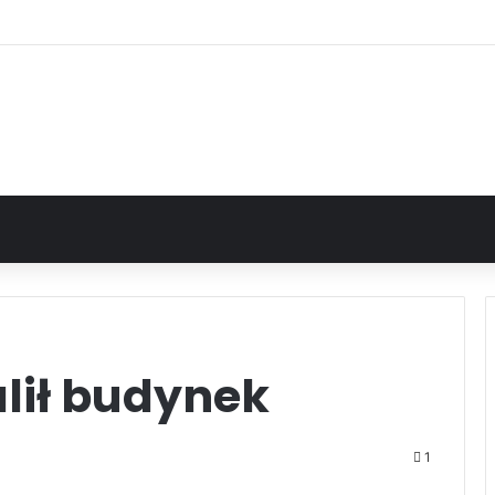
lił budynek
1