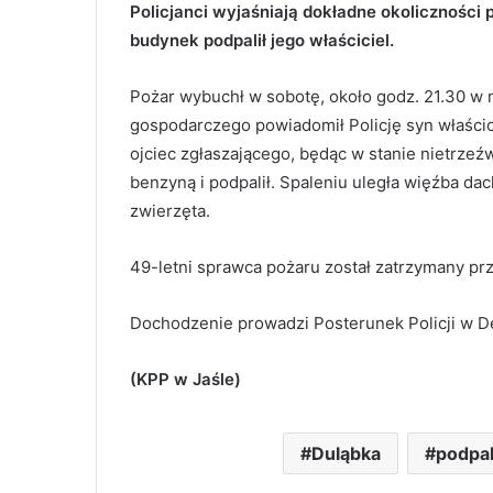
Policjanci wyjaśniają dokładne okolicznośc
budynek podpalił jego właściciel.
Pożar wybuchł w sobotę, około godz. 21.30 w
gospodarczego powiadomił Policję syn właścici
ojciec zgłaszającego, będąc w stanie nietrze
benzyną i podpalił. Spaleniu uległa więźba d
zwierzęta.
49-letni sprawca pożaru został zatrzymany prz
Dochodzenie prowadzi Posterunek Policji w 
(KPP w Jaśle)
Duląbka
podpa