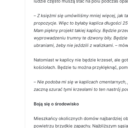
ludzie często muszą stać na polu podczas opa
–
Z księżmi się umówiliśmy mniej więcej, jak t
propozycje. Więc to byłaby kaplica długości 2
Mam piękny projekt takiej kaplicy. Będzie prz
wyprowadzeniu trumny te dzwony biły. Będzie c
ubraniami, żeby nie jeździli z walizkami.
– mówi
Natomiast w kaplicy nie będzie krzeseł, ale go
kościołach. Będzie tu można przyklęknąć, pom
–
Nie podoba mi się w kaplicach cmentarnych, je
zaczną szurać tymi krzesłami to ten nastrój po
Boją się o środowisko
Mieszkańcy okolicznych domów najbardziej obaw
powietrzu brzydkie zapachy. Najbliższym sąs