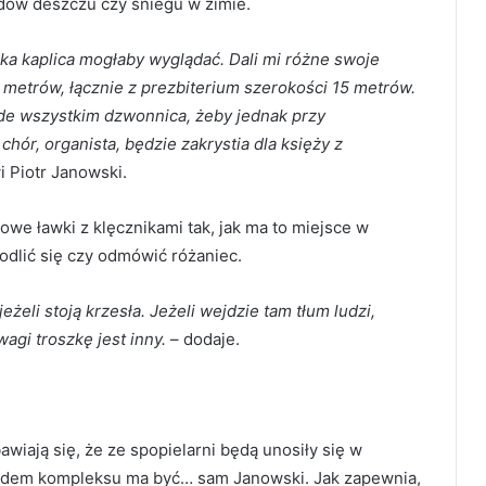
dów deszczu czy śniegu w zimie.
aka kaplica mogłaby wyglądać. Dali mi różne swoje
5 metrów, łącznie z prezbiterium szerokości 15 metrów.
ede wszystkim dzwonnica, żeby jednak przy
hór, organista, będzie zakrystia dla księży z
 Piotr Janowski.
towe ławki z klęcznikami tak, jak ma to miejsce w
odlić się czy odmówić różaniec.
żeli stoją krzesła. Jeżeli wejdzie tam tłum ludzi,
wagi troszkę jest inny.
– dodaje.
iają się, że ze spopielarni będą unosiły się w
iadem kompleksu ma być… sam Janowski. Jak zapewnia,