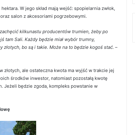
ektara. W jego skład mają wejść: spopielarnia zwłok,
a oraz salon z akcesoriami pogrzebowymi.
 zachęcić kilkunastu producentów trumien, żeby po
jś tam Sali. Każdy będzie miał wybór trumny,
 złotych, bo są i takie. Może na to będzie kogoś stać.
–
złotych, ale ostateczna kwota ma wyjść w trakcie jej
swoich środków inwestor, natomiast pozostałą kwotę
ch. Jeżeli będzie zgoda, kompleks powstanie w
udowę