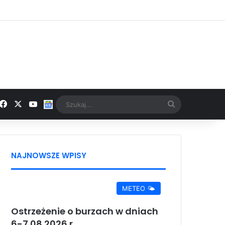
Facebook
X
YouTube
Google News
Szukaj...
NAJNOWSZE WPISY
METEO 🌤️
Ostrzeżenie o burzach w dniach
6-7.08.2026 r.