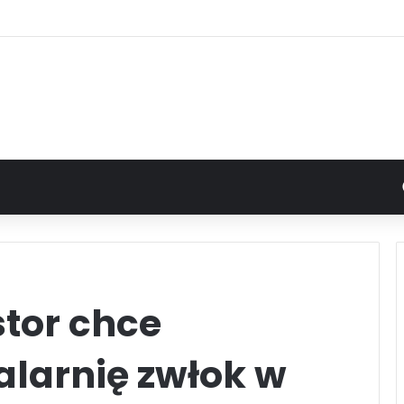
tor chce
larnię zwłok w