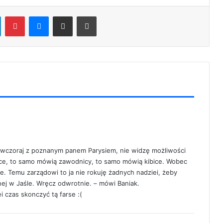
LinkedIn
Pinterest
Messenger
Share via Email
Print
wczoraj z poznanym panem Parysiem, nie widzę możliwości
zice, to samo mówią zawodnicy, to samo mówią kibice. Wobec
e. Temu zarządowi to ja nie rokuję żadnych nadziei, żeby
nej w Jaśle. Wręcz odwrotnie. – mówi Baniak.
i czas skonczyć tą farse :(