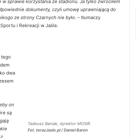
e w sprawie korzystania ze stadionu. Ja tylko zwróciłem
ć odpowiednie dokumenty, czyli umowę uprawniającą do
nikogo ze strony Czarnych nie było.
– tłumaczy
Sportu i Rekreacji w Jaśle.
 tego
ządem
sko dwa
ezesem
żeby on
óre są
gają
Tadeusz Baniak, dyrektor MOSiR.
akie
Fot. terazJaslo.pl / Daniel Baron
sz