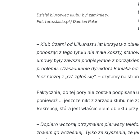
Dzisiaj biurowiec klubu był zamknięty.
Fot. terazJaslo.pl / Damian Palar
–
Klub Czarni od kilkunastu lat korzysta z obi
ponosząc z tego tytułu nie małe koszty, stan
umowy były zawsze podpisywane z początkiem 
problemu. Uzasadnienie dyrektora Baniaka odn
lecz raczej z „O7 zgłoś się”.
– czytamy na stro
Faktycznie, do tej pory nie została podpisana
ponieważ … jeszcze nikt z zarządu klubu nie zg
Rekreacji, która jest właścicielem obiektu przy
–
Dopiero wczoraj otrzymałem pierwszy telefon
znałem go wcześniej. Tylko ze słyszenia, że j