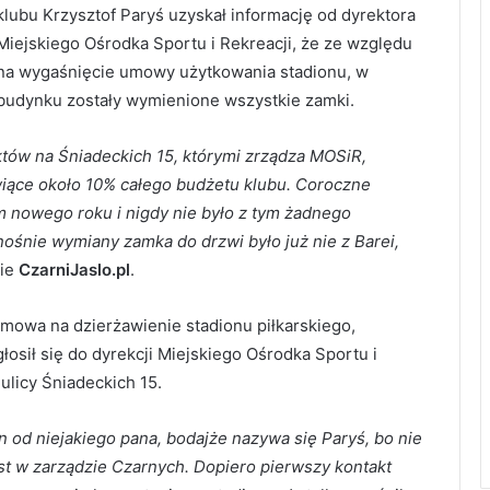
klubu Krzysztof Paryś uzyskał informację od dyrektora
Miejskiego Ośrodka Sportu i Rekreacji, że ze względu
na wygaśnięcie umowy użytkowania stadionu, w
budynku zostały wymienione wszystkie zamki.
ektów na Śniadeckich 15, którymi zrządza MOSiR,
owiące około 10% całego budżetu klubu. Coroczne
nowego roku i nigdy nie było z tym żadnego
ośnie wymiany zamka do drzwi było już nie z Barei,
nie
CzarniJaslo.pl
.
 umowa na dzierżawienie stadionu piłkarskiego,
łosił się do dyrekcji Miejskiego Ośrodka Sportu i
 ulicy Śniadeckich 15.
 od niejakiego pana, bodajże nazywa się Paryś, bo nie
est w zarządzie Czarnych. Dopiero pierwszy kontakt