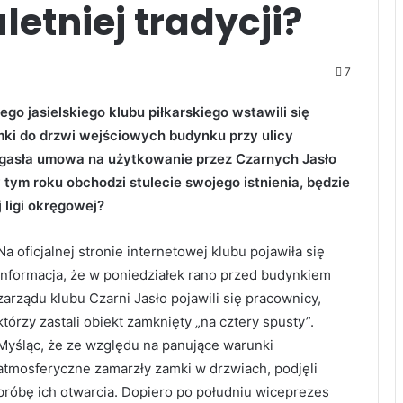
letniej tradycji?
7
go jasielskiego klubu piłkarskiego wstawili się
mki do drzwi wejściowych budynku przy ulicy
ygasła umowa na użytkowanie przez Czarnych Jasło
tym roku obchodzi stulecie swojego istnienia, będzie
 ligi okręgowej?
Na oficjalnej stronie internetowej klubu pojawiła się
informacja, że w poniedziałek rano przed budynkiem
zarządu klubu Czarni Jasło pojawili się pracownicy,
którzy zastali obiekt zamknięty „na cztery spusty”.
Myśląc, że ze względu na panujące warunki
atmosferyczne zamarzły zamki w drzwiach, podjęli
próbę ich otwarcia. Dopiero po południu wiceprezes