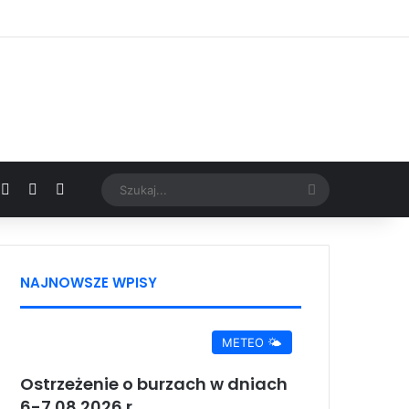
Facebook
X
YouTube
Google News
Szukaj...
NAJNOWSZE WPISY
METEO 🌤️
Ostrzeżenie o burzach w dniach
6-7.08.2026 r.