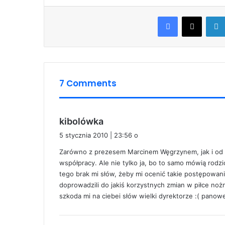
Facebook
X
7 Comments
p
kibolówka
i
5 stycznia 2010 | 23:56 o
s
Zarówno z prezesem Marcinem Węgrzynem, jak i od 
z
współpracy. Ale nie tylko ja, bo to samo mówią rod
e
tego brak mi słów, żeby mi ocenić takie postępowani
:
doprowadzili do jakiś korzystnych zmian w piłce noż
szkoda mi na ciebei słów wielki dyrektorze :( panowe