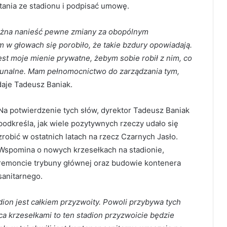
tania ze stadionu i podpisać umowę.
można nanieść pewne zmiany za obopólnym
 w głowach się porobiło, że takie bzdury opowiadają.
st moje mienie prywatne, żebym sobie robił z nim, co
omunalne. Mam pełnomocnictwo do zarządzania tym,
aje Tadeusz Baniak.
Na potwierdzenie tych słów, dyrektor Tadeusz Baniak
podkreśla, jak wiele pozytywnych rzeczy udało się
zrobić w ostatnich latach na rzecz Czarnych Jasło.
Wspomina o nowych krzesełkach na stadionie,
remoncie trybuny głównej oraz budowie kontenera
sanitarnego.
dion jest całkiem przyzwoity. Powoli przybywa tych
ca krzesełkami to ten stadion przyzwoicie będzie