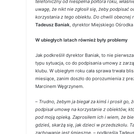
telefoniczny od niespełna półtora roku, właśni
uwagę, że nikt nie zgłosił się, żeby podpisa
korzystania z tego obiektu. Do chwili obecnej 
Tadeusz Baniak
, dyrektor Miejskiego Ośrodka 
W ubiegłych latach również były problemy
Jak podkreślił dyrektor Baniak, to nie pierwsza
typu sytuacja, co do podpisania umowy z zar
klubu. W ubiegłym roku cała sprawa trwała bli
miesiące, zanim doszło do porozumienia z pr
Marcinem Węgrzynem.
–
Trudno, żebym ja biegał za kimś i prosił go, 
podpisał umowę na korzystanie z obiektów, kt
pod moją opieką. Zaprosiłem ich i wiem, że bie
gdzieś, skarżą się, jak dzieci w przedszkolu. T
zachowanie jest śmieszne.
– podkreśla Tadeu