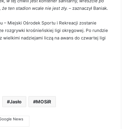
, w tej chwili jest kontener sanitarny, wreszcie po
 że ten stadion wcale nie jest zły.
– zaznaczył Baniak.
ubu – Miejski Ośrodek Sportu i Rekreacji zostanie
e rozgrywki krośnieńskiej ligi okręgowej. Po rundzie
 z wielkimi nadziejami liczą na awans do czwartej ligi
Jasło
MOSiR