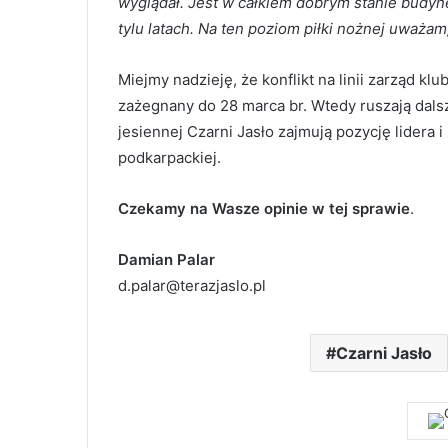
wyglądał. Jest w całkiem dobrym stanie budynek
tylu latach. Na ten poziom piłki nożnej uważam,
Miejmy nadzieję, że konflikt na linii zarząd kl
zażegnany do 28 marca br. Wtedy ruszają dalsz
jesiennej Czarni Jasło zajmują pozycję lidera i
podkarpackiej.
Czekamy na Wasze opinie w tej sprawie
.
Damian Palar
d.palar@terazjaslo.pl
Czarni Jasło