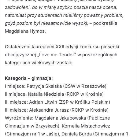
zadowoleni, bo w miarę szybko poszła nasza ocena,
natomiast przy studentach mieliśmy poważny problem,
gdyż poziom był niesamowicie wysoki.
– podkreśliła
Magdalena Hymos.
Ostatecznie laureatami XXII edycji konkursu piosenki
obcojęzycznej „Love me Tender” w poszczególnych
kategoriach wiekowych zostali:
Kategoria – gimnazja:
I miejsce: Patrycja Skalska (CSW w Rzeszowie)
II miejsce: Natalia Niedziela (RCKP w Krośnie)
III miejsce: Adrian Litwin (ZSP w Króliku Polskim)
III miejsce: Aleksandra Jurasz (RCKP w Krośnie)
Wyróżnienie: Magdalena Jakubowska (Publiczne
Gimnazjum w Brzyskach), Kornelia Mistachowicz
(Gimnazjum nr 1 w Jaśle), Daniela Burda (Gimnazjum nr 1