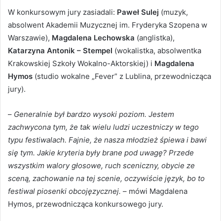
W konkursowym jury zasiadali:
Paweł Sulej
(muzyk,
absolwent Akademii Muzycznej im. Fryderyka Szopena w
Warszawie),
Magdalena Lechowska
(anglistka),
Katarzyna Antonik – Stempel
(wokalistka, absolwentka
Krakowskiej Szkoły Wokalno-Aktorskiej) i
Magdalena
Hymos
(studio wokalne „Fever” z Lublina, przewodnicząca
jury).
–
Generalnie był bardzo wysoki poziom. Jestem
zachwycona tym, że tak wielu ludzi uczestniczy w tego
typu festiwalach. Fajnie, że nasza młodzież śpiewa i bawi
się tym. Jakie kryteria były brane pod uwagę? Przede
wszystkim walory głosowe, ruch sceniczny, obycie ze
sceną, zachowanie na tej scenie, oczywiście język, bo to
festiwal piosenki obcojęzycznej.
– mówi Magdalena
Hymos, przewodnicząca konkursowego jury.