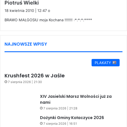
p
Piotruś Wielki
i
18 kwietnia 2010 | 12:47 o
s
BRAWO MAŁGOSIU moja Kochana !!!!!!! :*:*:*:****
z
e
:
NAJNOWSZE WPISY
PLAKATY
Krushfest 2026 w Jaśle
7 sierpnia 2026 | 21:30
XIV Jasielski Marsz Wolności już za
nami
7 sierpnia 2026 | 21:28
Dożynki Gminy Kołaczyce 2026
7 sierpnia 2026 | 16:51