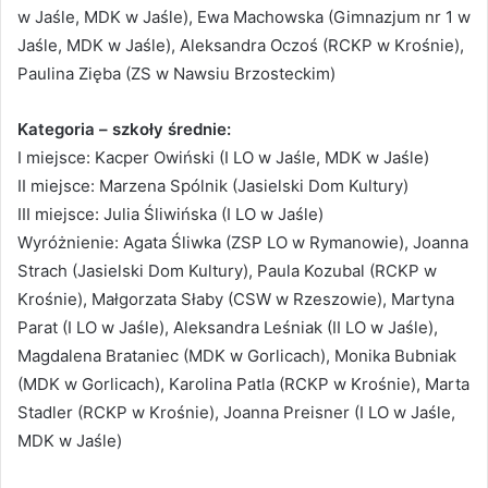
w Jaśle, MDK w Jaśle), Ewa Machowska (Gimnazjum nr 1 w
Jaśle, MDK w Jaśle), Aleksandra Oczoś (RCKP w Krośnie),
Paulina Zięba (ZS w Nawsiu Brzosteckim)
Kategoria – szkoły średnie:
I miejsce: Kacper Owiński (I LO w Jaśle, MDK w Jaśle)
II miejsce: Marzena Spólnik (Jasielski Dom Kultury)
III miejsce: Julia Śliwińska (I LO w Jaśle)
Wyróżnienie: Agata Śliwka (ZSP LO w Rymanowie), Joanna
Strach (Jasielski Dom Kultury), Paula Kozubal (RCKP w
Krośnie), Małgorzata Słaby (CSW w Rzeszowie), Martyna
Parat (I LO w Jaśle), Aleksandra Leśniak (II LO w Jaśle),
Magdalena Brataniec (MDK w Gorlicach), Monika Bubniak
(MDK w Gorlicach), Karolina Patla (RCKP w Krośnie), Marta
Stadler (RCKP w Krośnie), Joanna Preisner (I LO w Jaśle,
MDK w Jaśle)