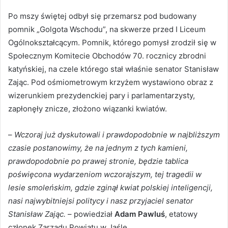
Po mszy świętej odbył się przemarsz pod budowany
pomnik „Golgota Wschodu”, na skwerze przed I Liceum
Ogólnokształcącym. Pomnik, którego pomysł zrodził się w
Społecznym Komitecie Obchodów 70. rocznicy zbrodni
katyńskiej, na czele którego stał właśnie senator Stanisław
Zając. Pod ośmiometrowym krzyżem wystawiono obraz z
wizerunkiem prezydenckiej pary i parlamentarzysty,
zapłonęły znicze, złożono wiązanki kwiatów.
–
Wczoraj już dyskutowali i prawdopodobnie w najbliższym
czasie postanowimy, że na jednym z tych kamieni,
prawdopodobnie po prawej stronie, będzie tablica
poświęcona wydarzeniom wczorajszym, tej tragedii w
lesie smoleńskim, gdzie zginął kwiat polskiej inteligencji,
nasi najwybitniejsi politycy i nasz przyjaciel senator
Stanisław Zając.
– powiedział
Adam Pawluś
, etatowy
członek Zarządu Powiatu w Jaśle.