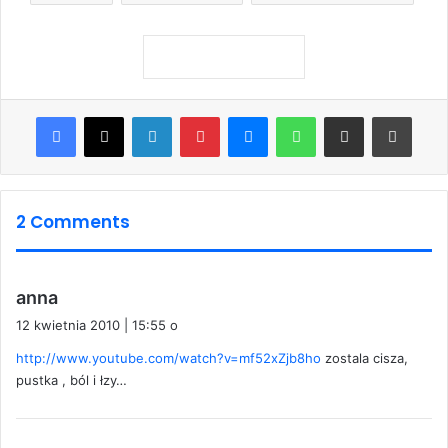
Facebook
X
LinkedIn
Pinterest
Messenger
WhatsApp
Share via Email
Print
2 Comments
p
anna
i
12 kwietnia 2010 | 15:55 o
s
http://www.youtube.com/watch?v=mf52xZjb8ho
zostala cisza,
z
pustka , ból i łzy…
e
:
p
owieczka
i
11 kwietnia 2010 | 20:13 o
s
brak słów …
z
e