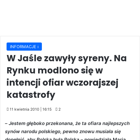
INFORMACJE ℹ️
W Jaśle zawyły syreny. Na
Rynku modlono się w
intencji ofiar wczorajszej
katastrofy
11 kwietnia 2010 | 16:15
2
–
Jestem głęboko przekonana, że ta ofiara najlepszych
synów narodu polskiego, pewno znowu musiała się
dopełnić, aby Polska była Polską
– powiedziała Maria