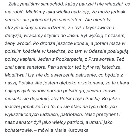
–
Zatrzymaliśmy samochód, każdy patrzył i nie wiedział, co
ma robić. Mieliśmy taką wielką nadzieję, że może jednak
senator nie pojechał tym samolotem. Ale niestety
otrzymaliśmy potwierdzenie, że był. I błyskawiczna
decyzja, wracamy szybko do Jasła. Był wyścig z czasem,
żeby wrócić. Po drodze jeszcze konsul, a potem msza w
polskim kościele w katedrze, bo tam w Odessie posługują
polscy kapłani. Jeden z Podkarpacia, z Przeworska. Też
znał pana senatora. Pan senator też był w tej katedrze.
Modlitwa i łzy, nie do uwierzenia patrzenie, co będzie z
naszą Polską. Ale jestem głęboko przekonana, że ta ofiara
najlepszych synów narodu polskiego, pewno znowu
musiała się dopełnić, aby Polska była Polską. Bo jakże
inaczej popatrzeć na to, co się stało na tych dobrych
wykształconych ludziach, patriotach. Nasz prezydent i
nasz senator żyli jako wielcy patrioci, a umarli jako
bohaterowie.
– mówiła Maria Kurowska.