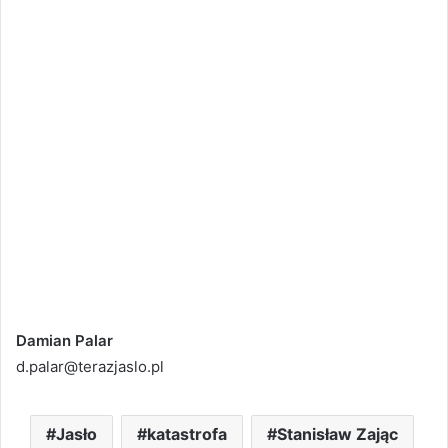
Damian Palar
d.palar@terazjaslo.pl
Jasło
katastrofa
Stanisław Zając