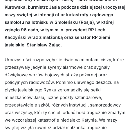
Kurowska, burmistrz Jasła podczas dzisiejszej uroczystej
mszy świętej w intencji ofiar katastrofy rządowego
samolotu na lotnisku w Smoleńsku (Rosja), w której
zginęło 96 osób, w tym m.in. prezydent RP Lech
Kaczyński wraz z małżonką oraz senator RP ziemi
jasielskiej Stanisław Zając.
Uroczystości rozpoczęły się dwiema minutami ciszy, które
przeszywały jedynie syreny alarmowe oraz sygnały
dźwiękowe wozów bojowych straży pożarnej oraz
policyjnych radiowozów. Pomimo ulewnego deszczu na
płycie jasielskiego Rynku zgromadziły się setki
mieszkańców Jasła, liczne poczty sztandarowe,
przedstawiciele szkół, różnych instytucji, samorządowcy
oraz wszyscy, którzy chcieli oddać hołd tragicznie zmarłym
we wczorajszej katastrofie niedaleko Katynia. We mszy
świętej wzięła również udział małżonka tragicznie