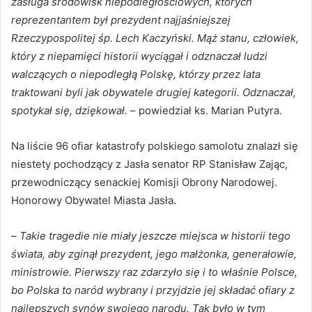
zasługa środowisk niepodległościowych, których
reprezentantem był prezydent najjaśniejszej
Rzeczypospolitej śp. Lech Kaczyński. Mąż stanu, człowiek,
który z niepamięci historii wyciągał i odznaczał ludzi
walczących o niepodległą Polskę, którzy przez lata
traktowani byli jak obywatele drugiej kategorii. Odznaczał,
spotykał się, dziękował.
– powiedział ks. Marian Putyra.
Na liście 96 ofiar katastrofy polskiego samolotu znalazł się
niestety pochodzący z Jasła senator RP Stanisław Zając,
przewodniczący senackiej Komisji Obrony Narodowej.
Honorowy Obywatel Miasta Jasła.
–
Takie tragedie nie miały jeszcze miejsca w historii tego
świata, aby zginął prezydent, jego małżonka, generałowie,
ministrowie. Pierwszy raz zdarzyło się i to właśnie Polsce,
bo Polska to naród wybrany i przyjdzie jej składać ofiary z
najlepszych synów swojego narodu. Tak było w tym