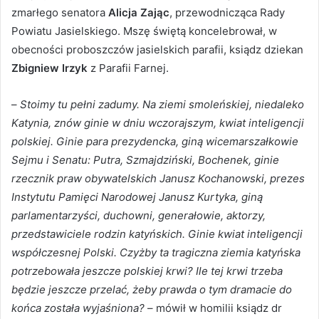
zmarłego senatora
Alicja Zając
, przewodnicząca Rady
Powiatu Jasielskiego. Mszę świętą koncelebrował, w
obecności proboszczów jasielskich parafii, ksiądz dziekan
Zbigniew Irzyk
z Parafii Farnej.
–
Stoimy tu pełni zadumy. Na ziemi smoleńskiej, niedaleko
Katynia, znów ginie w dniu wczorajszym, kwiat inteligencji
polskiej. Ginie para prezydencka, giną wicemarszałkowie
Sejmu i Senatu: Putra, Szmajdziński, Bochenek, ginie
rzecznik praw obywatelskich Janusz Kochanowski, prezes
Instytutu Pamięci Narodowej Janusz Kurtyka, giną
parlamentarzyści, duchowni, generałowie, aktorzy,
przedstawiciele rodzin katyńskich. Ginie kwiat inteligencji
współczesnej Polski. Czyżby ta tragiczna ziemia katyńska
potrzebowała jeszcze polskiej krwi? Ile tej krwi trzeba
będzie jeszcze przelać, żeby prawda o tym dramacie do
końca została wyjaśniona?
– mówił w homilii ksiądz dr