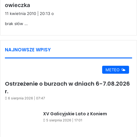
:
NAJNOWSZE WPISY
METEO 🌤️
Ostrzeżenie o burzach w dniach 6-7.08.2026
r.
6 sierpnia 2026 | 07:47
XV Galicyjskie Lato z Koniem
5 sierpnia 2026 | 17:01
Poważny wypadek na DW 992 w Jaśle.
Droga została całkowicie
zablokowana
5 sierpnia 2026 | 16:17