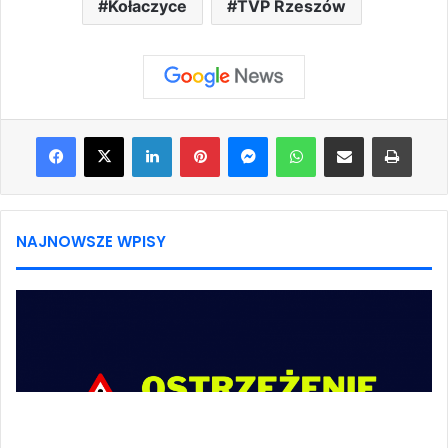
Kołaczyce
TVP Rzeszów
Facebook
X
LinkedIn
Pinterest
Messenger
WhatsApp
Share via Email
Print
NAJNOWSZE WPISY