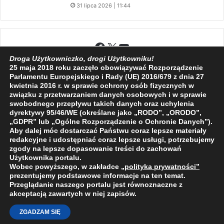
31 lipca 2026 | 11:44
Facebook
X
YouTube
Droga Użytkowniczko, drogi Użytkowniku!
25 maja 2018 roku zaczęło obowiązywać Rozporządzenie
Parlamentu Europejskiego i Rady (UE) 2016/679 z dnia 27
kwietnia 2016 r. w sprawie ochrony osób fizycznych w
związku z przetwarzaniem danych osobowych i w sprawie
2009 - 2026 © Wszelkie prawa zastrzeżone
swobodnego przepływu takich danych oraz uchylenia
dyrektywy 95/46/WE (określane jako „RODO”, „ORODO”,
O NAS
REDAKCJA
POLITYKA PRYWATNOŚCI
„GDPR” lub „Ogólne Rozporządzenie o Ochronie Danych”).
Aby dalej móc dostarczać Państwu coraz lepsze materiały
redakcyjne i udostępniać coraz lepsze usługi, potrzebujemy
zgody na lepsze dopasowanie treści do zachowań
Użytkownika portalu.
Wobec powyższego, w zakładce
„polityka prywatności
”
prezentujemy podstawowe informacje na ten temat.
Przeglądanie naszego portalu jest równoznaczne z
akceptacją zawartych w niej zapisów.
ZGADZAM SIĘ