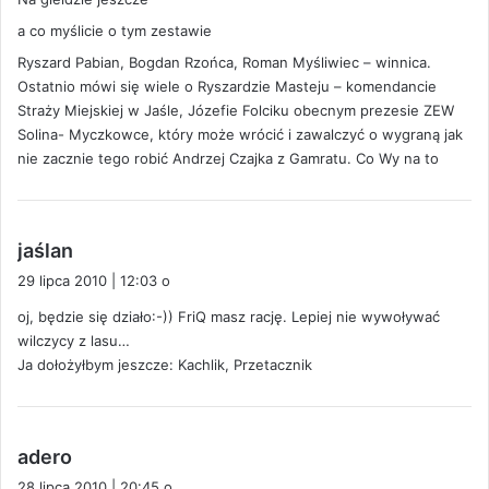
z
e
a co myślicie o tym zestawie
:
Ryszard Pabian, Bogdan Rzońca, Roman Myśliwiec – winnica.
Ostatnio mówi się wiele o Ryszardzie Masteju – komendancie
Straży Miejskiej w Jaśle, Józefie Folciku obecnym prezesie ZEW
Solina- Myczkowce, który może wrócić i zawalczyć o wygraną jak
nie zacznie tego robić Andrzej Czajka z Gamratu. Co Wy na to
p
jaślan
i
29 lipca 2010 | 12:03 o
s
oj, będzie się działo:-)) FriQ masz rację. Lepiej nie wywoływać
z
wilczycy z lasu…
e
Ja dołożyłbym jeszcze: Kachlik, Przetacznik
:
p
adero
i
28 lipca 2010 | 20:45 o