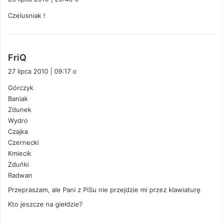
s
Czelusniak !
z
e
:
p
FriQ
i
27 lipca 2010 | 09:17 o
s
Górczyk
z
Baniak
e
Zdunek
:
Wydro
Czajka
Czernecki
Kmiecik
Zduńki
Radwan
Przepraszam, ale Pani z PiSu nie przejdzie mi przez klawiaturę
Kto jeszcze na giełdzie?