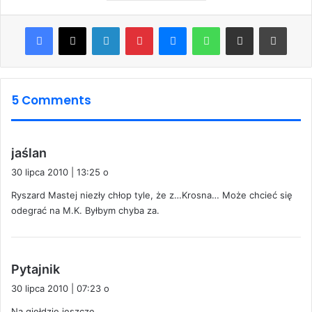
Facebook
X
LinkedIn
Pinterest
Messenger
WhatsApp
Share via Email
Print
5 Comments
p
jaślan
i
30 lipca 2010 | 13:25 o
s
Ryszard Mastej niezły chłop tyle, że z…Krosna… Może chcieć się
z
odegrać na M.K. Byłbym chyba za.
e
:
p
Pytajnik
i
30 lipca 2010 | 07:23 o
s
Na giełdzie jeszcze