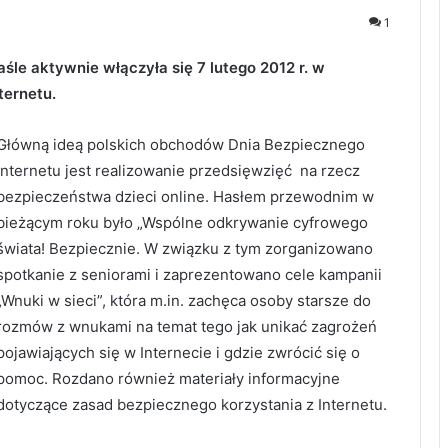
1
aśle aktywnie włączyła się 7 lutego 2012 r. w
ternetu.
Główną ideą polskich obchodów Dnia Bezpiecznego
Internetu jest realizowanie przedsięwzięć na rzecz
bezpieczeństwa dzieci online. Hasłem przewodnim w
bieżącym roku było „Wspólne odkrywanie cyfrowego
świata! Bezpiecznie. W związku z tym zorganizowano
spotkanie z seniorami i zaprezentowano cele kampanii
„Wnuki w sieci”, która m.in. zachęca osoby starsze do
rozmów z wnukami na temat tego jak unikać zagrożeń
pojawiających się w Internecie i gdzie zwrócić się o
pomoc. Rozdano również materiały informacyjne
dotyczące zasad bezpiecznego korzystania z Internetu.