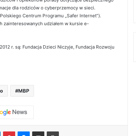
rmacje dla rodziców o cyberprzemocy w sieci.
 Polskiego Centrum Programu „Safer Internet”).
ch zainteresowanych udziałem w kursie e-
 2012 r. są: Fundacja Dzieci Niczyje, Fundacja Rozwoju
ło
MBP
LinkedIn
Pinterest
Messenger
Share via Email
Print