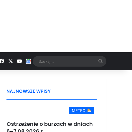
Facebook
X
YouTube
Google News
Szukaj...
NAJNOWSZE WPISY
METEO
Ostrzeżenie o burzach w dniach
6-7.08.2026 r.