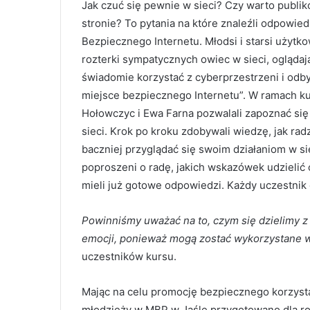
Jak czuć się pewnie w sieci? Czy warto publiko
stronie? To pytania na które znaleźli odpowi
Bezpiecznego Internetu. Młodsi i starsi użytk
rozterki sympatycznych owiec w sieci, oglądaj
świadomie korzystać z cyberprzestrzeni i odby
miejsce bezpiecznego Internetu”. W ramach kur
Hołowczyc i Ewa Farna pozwalali zapoznać s
sieci. Krok po kroku zdobywali wiedzę, jak rad
baczniej przyglądać się swoim działaniom w si
poproszeni o radę, jakich wskazówek udzielić
mieli już gotowe odpowiedzi. Każdy uczestnik
Powinniśmy uważać na to, czym się dzielimy z 
emocji, ponieważ mogą zostać wykorzystane 
uczestników kursu.
Mając na celu promocję bezpiecznego korzystan
młodzieży w MBP w Jaśle przygotowano dla r