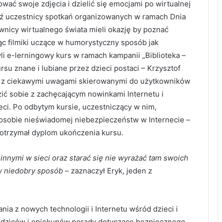
wać swoje zdjęcia i dzielić się emocjami po wirtualnej
edź uczestnicy spotkań organizowanych w ramach Dnia
ownicy wirtualnego świata mieli okazję by poznać
ąc filmiki uczące w humorystyczny sposób jak
li e-lerningowy kurs w ramach kampanii „Biblioteka –
su znane i lubiane przez dzieci postaci – Krzysztof
ię z ciekawymi uwagami skierowanymi do użytkowników
zić sobie z zachęcającym nowinkami Internetu i
eci. Po odbytym kursie, uczestniczący w nim,
 osobie nieświadomej niebezpieczeństw w Internecie –
 otrzymał dyplom ukończenia kursu.
innymi w sieci oraz starać się nie wyrażać tam swoich
w niedobry sposób
– zaznaczył Eryk, jeden z
ia z nowych technologii i Internetu wśród dzieci i
odziców i opiekunów porady dotyczące bezpiecznego