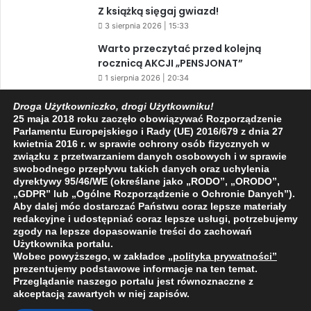
Z książką sięgaj gwiazd!
3 sierpnia 2026 | 15:33
Warto przeczytać przed kolejną
rocznicą AKCJI „PENSJONAT”
1 sierpnia 2026 | 20:34
Droga Użytkowniczko, drogi Użytkowniku!
25 maja 2018 roku zaczęło obowiązywać Rozporządzenie
Facebook
X
YouTube
Parlamentu Europejskiego i Rady (UE) 2016/679 z dnia 27
kwietnia 2016 r. w sprawie ochrony osób fizycznych w
związku z przetwarzaniem danych osobowych i w sprawie
swobodnego przepływu takich danych oraz uchylenia
dyrektywy 95/46/WE (określane jako „RODO”, „ORODO”,
„GDPR” lub „Ogólne Rozporządzenie o Ochronie Danych”).
Aby dalej móc dostarczać Państwu coraz lepsze materiały
2009 - 2026 © Wszelkie prawa zastrzeżone
redakcyjne i udostępniać coraz lepsze usługi, potrzebujemy
O NAS
REDAKCJA
POLITYKA PRYWATNOŚCI
zgody na lepsze dopasowanie treści do zachowań
Użytkownika portalu.
Wobec powyższego, w zakładce
„polityka prywatności
”
prezentujemy podstawowe informacje na ten temat.
Przeglądanie naszego portalu jest równoznaczne z
akceptacją zawartych w niej zapisów.