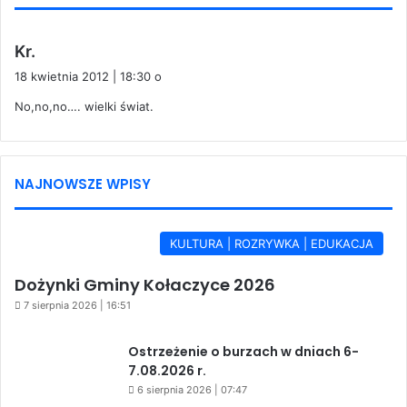
p
Kr.
i
18 kwietnia 2012 | 18:30 o
s
No,no,no…. wielki świat.
z
e
:
NAJNOWSZE WPISY
KULTURA | ROZRYWKA | EDUKACJA
Dożynki Gminy Kołaczyce 2026
7 sierpnia 2026 | 16:51
Ostrzeżenie o burzach w dniach 6-
7.08.2026 r.
6 sierpnia 2026 | 07:47