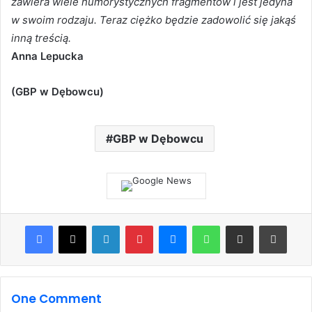
zawiera wiele humorystycznych fragmentów i jest jedyna
w swoim rodzaju. Teraz ciężko będzie zadowolić się jakąś
inną treścią.
Anna Lepucka
(GBP w Dębowcu)
GBP w Dębowcu
Facebook
X
LinkedIn
Pinterest
Messenger
WhatsApp
Share via Email
Print
One Comment