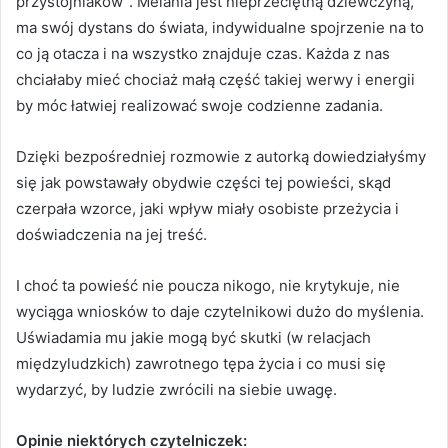
przystojniaków”. Melania jest nieprzeciętną dziewczyną,
ma swój dystans do świata, indywidualne spojrzenie na to
co ją otacza i na wszystko znajduje czas. Każda z nas
chciałaby mieć chociaż małą część takiej werwy i energii
by móc łatwiej realizować swoje codzienne zadania.
Dzięki bezpośredniej rozmowie z autorką dowiedziałyśmy
się jak powstawały obydwie części tej powieści, skąd
czerpała wzorce, jaki wpływ miały osobiste przeżycia i
doświadczenia na jej treść.
I choć ta powieść nie poucza nikogo, nie krytykuje, nie
wyciąga wniosków to daje czytelnikowi dużo do myślenia.
Uświadamia mu jakie mogą być skutki (w relacjach
międzyludzkich) zawrotnego tępa życia i co musi się
wydarzyć, by ludzie zwrócili na siebie uwagę.
Opinie niektórych czytelniczek: