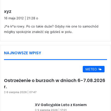
p
xyz
i
16 maja 2012 | 21:28 o
s
J*e k*a rowy. Po co takie duże? Gdyby nie one to samochód
z
mógłby spokojnie znaleźć się gdzieś w polu.
e
:
NAJNOWSZE WPISY
METEO 🌤️
Ostrzeżenie o burzach w dniach 6-7.08.2026
r.
6 sierpnia 2026 | 07:47
XV Galicyjskie Lato z Koniem
5 sierpnia 2026 | 17:01