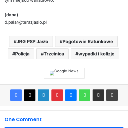
tym miejscu wahadłowo.
(dapa)
d.palar@terazjaslo.pl
JRG PSP Jasło
Pogotowie Ratunkowe
Policja
Trzcinica
wypadki i kolizje
Facebook
X
LinkedIn
Pinterest
Messenger
WhatsApp
Share via Email
Print
One Comment