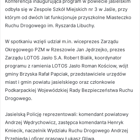
Konferencja inaugurująca program w powiecie jasielskim
odbyła się w Zespole Szkół Miejskich nr 3 w Jaśle, przy
którym od dwóch lat funkcjonuje przyszkolne Miasteczko
Ruchu Drogowego im. Ryszarda Libuchy.
W spotkaniu wzięli udział m.in. wiceprezes Zarządu
Okręgowego PZM w Rzeszowie Jan Jędrzejko, prezes
Zarządu LOTOS Jasło S.A. Robert Bialik, koordynator
programu z ramienia LOTOS Jasło Roman Kościow, wójt
gminy Brzyska Rafał Papciak, przedstawiciele urzędów
miast i gmin powiatu jasielskiego oraz członkowie
Podkarpackiej Wojewódzkiej Rady Bezpieczeństwa Ruchu
Drogowego.
Jasielską Policję reprezentowali: komendant powiatowy
Andrzej Wędrychowicz, zastępca komendanta Henryk
Kmiecik, naczelnik Wydziału Ruchu Drogowego Andrzej
Przebięda i oficer prasowy Łukasz Gliwa.