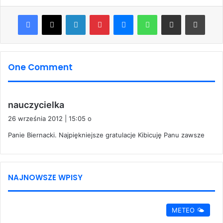
Facebook
X
LinkedIn
Pinterest
Messenger
WhatsApp
Share via Email
Print
One Comment
p
nauczycielka
i
26 września 2012 | 15:05 o
s
Panie Biernacki. Najpiękniejsze gratulacje Kibicuję Panu zawsze
z
e
:
NAJNOWSZE WPISY
METEO 🌤️