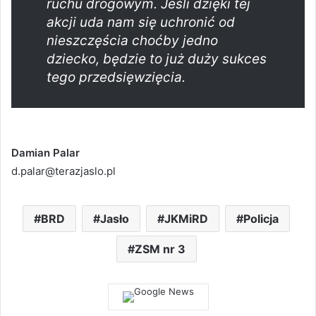
ruchu drogowym. Jeśli dzięki tej
akcji uda nam się uchronić od
nieszczęścia choćby jedno
dziecko, będzie to już duży sukces
tego przedsięwzięcia.
Damian Palar
d.palar@terazjaslo.pl
BRD
Jasło
JKMiRD
Policja
ZSM nr 3