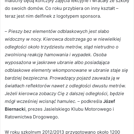
maluchy będą kończyły zajęcia lekcyjne i wracały ze szkoły
do swoich domów. Co roku przybiera on inny kształt –
teraz jest nim delfinek z logotypem sponsora.
–
Pieszy bez elementów odblaskowych jest słabo
widoczny w nocy. Kierowca dostrzega go w niewielkiej
odległości około trzydziestu metrów, stąd nietrudno o
zwolnioną reakcję hamowania i wypadek. Osoba
wyposażona w jaskrawe ubranie albo posiadająca
odblaskowe elementy wkomponowane w ubranie staje się
bardziej bezpieczna. Prowadzący pojazd zauważa ją w
światłach reflektorów nawet z odległości dwustu metrów.
Jeżeli kierowca zobaczy Cię z dalszej odległości, będzie
mógł wcześniej wcisnąć hamulec.
– podkreśla
Józef
Biernacki
, prezes Jasielskiego Klubu Motorowego i
Ratownictwa Drogowego.
W roku szkolnym 2012/2013 przygotowano około 1200