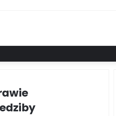
rawie
iedziby