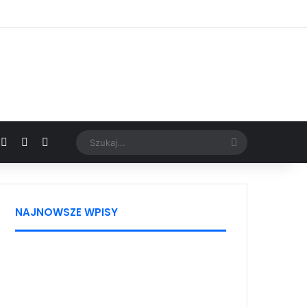
Facebook
X
YouTube
Google News
Szukaj...
NAJNOWSZE WPISY