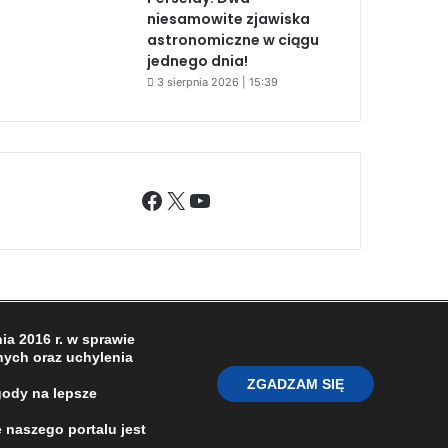
niesamowite zjawiska
astronomiczne w ciągu
jednego dnia!
3 sierpnia 2026 | 15:39
Facebook
X
YouTube
O NAS
REDAKCJA
POLITYKA PRYWATNOŚCI
a 2016 r. w sprawie
ych oraz uchylenia
ZGADZAM SIĘ
gody na lepsze
 naszego portalu jest