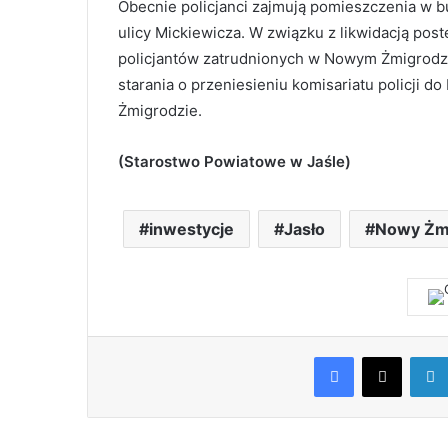
Obecnie policjanci zajmują pomieszczenia w 
ulicy Mickiewicza. W związku z likwidacją pos
policjantów zatrudnionych w Nowym Żmigrodzi
starania o przeniesieniu komisariatu policji 
Żmigrodzie.
(Starostwo Powiatowe w Jaśle)
inwestycje
Jasło
Nowy Żm
Facebook
X