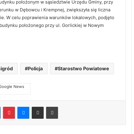
budynku położonym w sąsiedztwie Urzędu Gminy, przy
terunku w Dębowcu i Krempnej, zwiększyła się liczna
e. W celu poprawienia warunków lokalowych, podjęto
do budynku położonego przy ul. Gorlickiej w Nowym
igród
Policja
Starostwo Powiatowe
LinkedIn
Pinterest
Messenger
Share via Email
Print