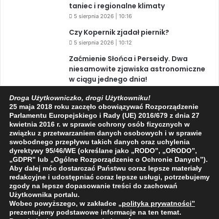
taniec i regionalne klimaty
5 sierpnia 2026 | 10:16
Czy Kopernik zjadał piernik?
5 sierpnia 2026 | 10:12
Zaćmienie Słońca i Perseidy. Dwa
niesamowite zjawiska astronomiczne
w ciągu jednego dnia!
3 sierpnia 2026 | 15:39
Droga Użytkowniczko, drogi Użytkowniku!
25 maja 2018 roku zaczęło obowiązywać Rozporządzenie
Parlamentu Europejskiego i Rady (UE) 2016/679 z dnia 27
kwietnia 2016 r. w sprawie ochrony osób fizycznych w
Facebook
X
YouTube
związku z przetwarzaniem danych osobowych i w sprawie
swobodnego przepływu takich danych oraz uchylenia
dyrektywy 95/46/WE (określane jako „RODO”, „ORODO”,
„GDPR” lub „Ogólne Rozporządzenie o Ochronie Danych”).
Aby dalej móc dostarczać Państwu coraz lepsze materiały
redakcyjne i udostępniać coraz lepsze usługi, potrzebujemy
2009 - 2026 © Wszelkie prawa zastrzeżone
zgody na lepsze dopasowanie treści do zachowań
Użytkownika portalu.
O NAS
REDAKCJA
POLITYKA PRYWATNOŚCI
Wobec powyższego, w zakładce
„polityka prywatności
”
prezentujemy podstawowe informacje na ten temat.