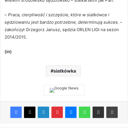
wielkim środowisku sędziowsko – siatkarskim jak Pan.
–
Praca, cierpliwość i szczęście, które w siatkówce i
sędziowaniu jest bardzo potrzebne, determinują sukces.
–
zakończył Grzegorz Janusz, sędzia ORLEN LIGI na sezon
2014/2015.
(in)
siatkówka
Facebook
X
LinkedIn
Pinterest
Messenger
WhatsApp
Share via Email
Print