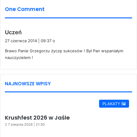
One Comment
p
Uczeń
i
27 czerwca 2014 | 09:37 o
s
Brawo Panie Grzegorzu życzę sukcesów ! Był Pan wspaniałym
z
nauczycielem !
e
:
NAJNOWSZE WPISY
PLAKATY 🖼️
Krushfest 2026 w Jaśle
7 sierpnia 2026 | 21:30