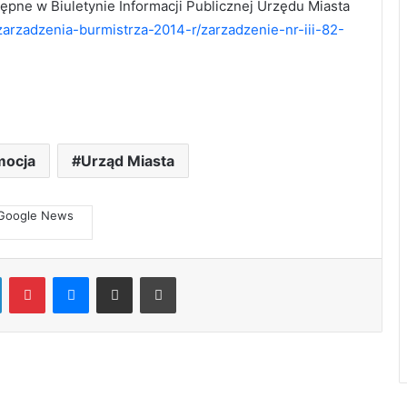
ępne w Biuletynie Informacji Publicznej Urzędu Miasta
/zarzadzenia-burmistrza-2014-r/zarzadzenie-nr-iii-82-
mocja
Urząd Miasta
LinkedIn
Pinterest
Messenger
Share via Email
Print