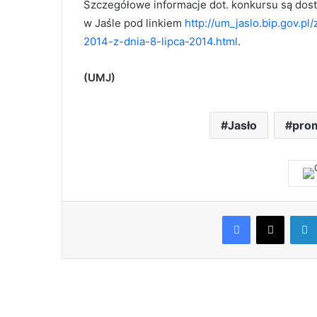
Szczegółowe informacje dot. konkursu są dost
w Jaśle pod linkiem
http://um_jaslo.bip.gov.pl
2014-z-dnia-8-lipca-2014.html
.
(UMJ)
Jasło
pro
Facebook
X