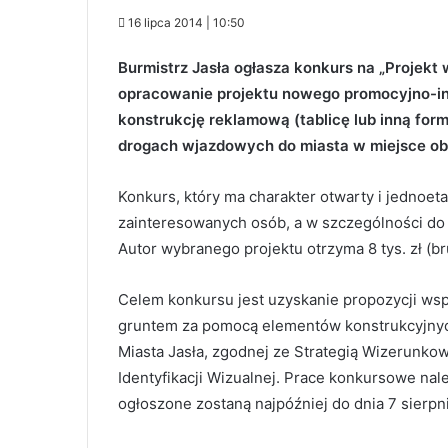
16 lipca 2014 | 10:50
Burmistrz Jasła ogłasza konkurs na „Projekt 
opracowanie projektu nowego promocyjno-in
konstrukcję reklamową (tablicę lub inną for
drogach wjazdowych do miasta w miejsce ob
Konkurs, który ma charakter otwarty i jednoet
zainteresowanych osób, a w szczególności do 
Autor wybranego projektu otrzyma 8 tys. zł (bru
Celem konkursu jest uzyskanie propozycji wsp
gruntem za pomocą elementów konstrukcyjnych
Miasta Jasła, zgodnej ze Strategią Wizerunko
Identyfikacji Wizualnej. Prace konkursowe nale
ogłoszone zostaną najpóźniej do dnia 7 sierpni