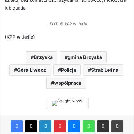
szlaku, bez konieczności używania radiowozu, motocykla
lub quada.
| FOT. © KPP w Jaśle
(KPP w Jaśle)
Brzyska
gmina Brzyska
Góra Liwocz
Policja
Straż Leśna
współpraca
Facebook
X
LinkedIn
Pinterest
Messenger
WhatsApp
Share via Email
Print