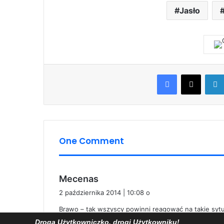
Jasło
Facebook
X
One Comment
p
Mecenas
i
2 października 2014 | 10:08 o
s
Brawo – tak wszyscy powinni reagować na takie sytua
z
Droga Użytkowniczko, drogi Użytkowniku!
e