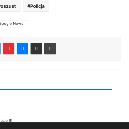
oszust
Policja
LinkedIn
Pinterest
Messenger
Share via Email
Print
cje !!!