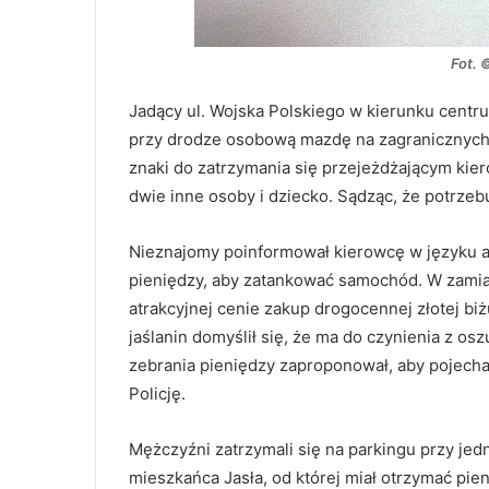
Fot. 
Jadący ul. Wojska Polskiego w kierunku centru
przy drodze osobową mazdę na zagranicznych
znaki do zatrzymania się przejeżdżającym k
dwie inne osoby i dziecko. Sądząc, że potrzeb
Nieznajomy poinformował kierowcę w języku ang
pieniędzy, aby zatankować samochód. W zami
atrakcyjnej cenie zakup drogocennej złotej bi
jaślanin domyślił się, że ma do czynienia z 
zebrania pieniędzy zaproponował, aby pojecha
Policję.
Mężczyźni zatrzymali się na parkingu przy je
mieszkańca Jasła, od której miał otrzymać pien