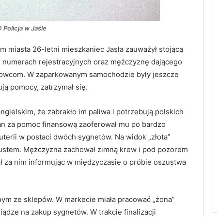
© Policja w Jaśle
m miasta 26-letni mieszkaniec Jasła zauważył stojącą
 numerach rejestracyjnych oraz mężczyznę dającego
ierowcom. W zaparkowanym samochodzie były jeszcze
ują pomocy, zatrzymał się.
ielskim, że zabrakło im paliwa i potrzebują polskich
an za pomoc finansową zaoferował mu po bardzo
żuterii w postaci dwóch sygnetów. Na widok „złota”
oszustem. Mężczyzna zachował zimną krew i pod pozorem
ł za nim informując w międzyczasie o próbie oszustwa
dnym ze sklepów. W markecie miała pracować „żona”
iądze na zakup sygnetów. W trakcie finalizacji