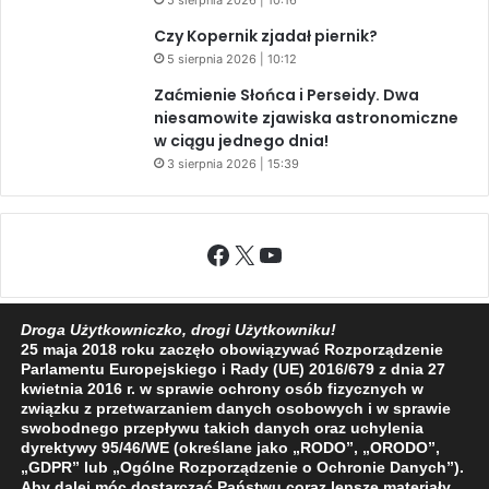
5 sierpnia 2026 | 10:16
Czy Kopernik zjadał piernik?
5 sierpnia 2026 | 10:12
Zaćmienie Słońca i Perseidy. Dwa
niesamowite zjawiska astronomiczne
w ciągu jednego dnia!
3 sierpnia 2026 | 15:39
Facebook
X
YouTube
Droga Użytkowniczko, drogi Użytkowniku!
25 maja 2018 roku zaczęło obowiązywać Rozporządzenie
Parlamentu Europejskiego i Rady (UE) 2016/679 z dnia 27
2009 - 2026 © Wszelkie prawa zastrzeżone
kwietnia 2016 r. w sprawie ochrony osób fizycznych w
O NAS
REDAKCJA
POLITYKA PRYWATNOŚCI
związku z przetwarzaniem danych osobowych i w sprawie
swobodnego przepływu takich danych oraz uchylenia
dyrektywy 95/46/WE (określane jako „RODO”, „ORODO”,
„GDPR” lub „Ogólne Rozporządzenie o Ochronie Danych”).
Aby dalej móc dostarczać Państwu coraz lepsze materiały