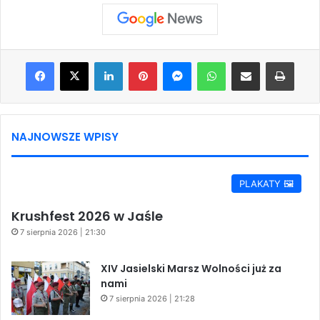
Facebook
X
LinkedIn
Pinterest
Messenger
WhatsApp
Share via Email
Print
NAJNOWSZE WPISY
PLAKATY 🖼️
Krushfest 2026 w Jaśle
7 sierpnia 2026 | 21:30
XIV Jasielski Marsz Wolności już za
nami
7 sierpnia 2026 | 21:28